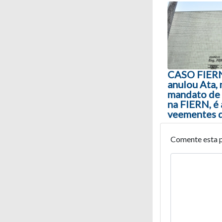
Navegaç
CASO FIERN:
anulou Ata,
mandato de 
na FIERN, é 
veementes 
Comente esta 