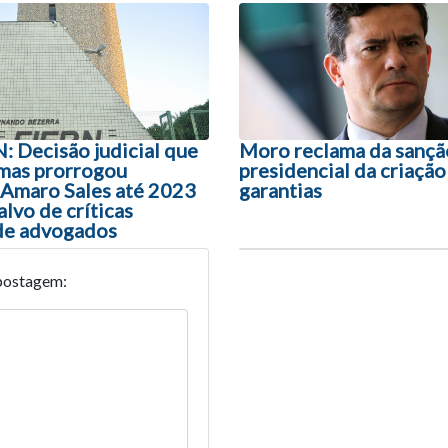
ão entre posts
 Decisão judicial que
Moro reclama da sançã
 mas prorrogou
presidencial da criação
Amaro Sales até 2023
garantias
alvo de críticas
de advogados
postagem: