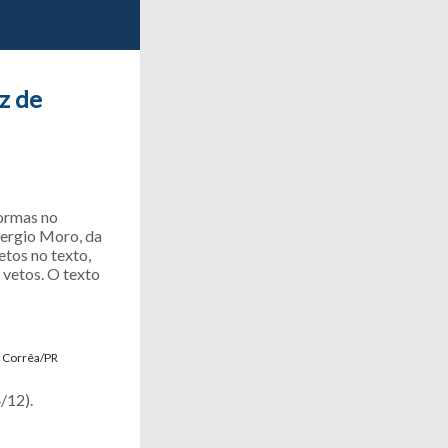
z de
formas no
Sergio Moro, da
etos no texto,
 vetos. O texto
 Corrêa/PR
/12).