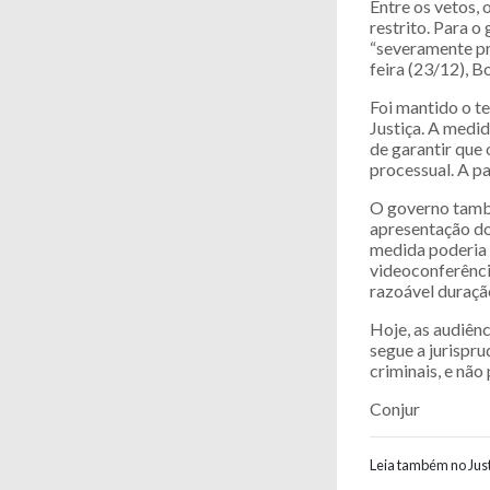
Entre os vetos,
restrito. Para 
“severamente pr
feira (23/12), B
Foi mantido o te
Justiça. A medid
de garantir que 
processual. A pa
O governo també
apresentação dos
medida poderia a
videoconferência
razoável duraçã
Hoje, as audiên
segue a jurispr
criminais, e não 
Conjur
Leia também no Just