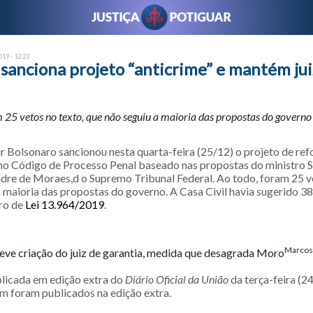
19 - 12:23
sanciona projeto “anticrime” e mantém jui
 25 vetos no texto, que não seguiu a maioria das propostas do governo
ir Bolsonaro sancionou nesta quarta-feira (25/12) o projeto de re
no Código de Processo Penal baseado nas propostas do ministro 
andre de Moraes,d o Supremo Tribunal Federal. Ao todo, foram 25 v
 maioria das propostas do governo. A Casa Civil havia sugerido 38
ro de
Lei 13.964/2019
.
Marcos
ve criação do juiz de garantia, medida que desagrada Moro
blicada em edição extra do
Diário Oficial da União
da terça-feira (24
 foram publicados na edição extra.