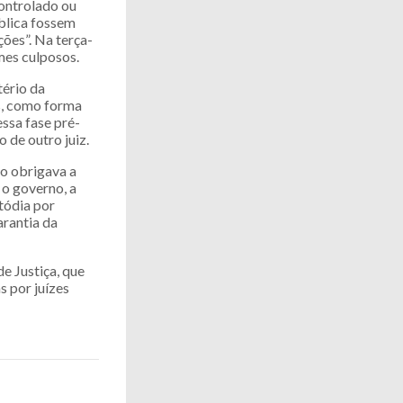
ontrolado ou
ública fossem
ões”. Na terça-
mes culposos.
tério da
es, como forma
essa fase pré-
o de outro juiz.
go obrigava a
 o governo, a
tódia por
arantia da
e Justiça, que
s por juízes