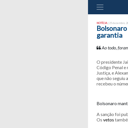
NOTÍCIA
| 25 dezembro, 20
Bolsonaro 
garantia
Ao todo, foram
O presidente Ja
Código Penal e 
Justiça, e Alex
que não seguiu a
recebeu o núme
Bolsonaro mante
A sanção foi pu
Os
vetos
também