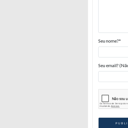
Seu nome?
*
Seu email? (Nã