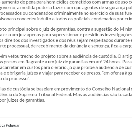
 o aumento de pena para homicídios cometidos com armas de uso c
o governo, a medida poderia fazer com que agentes de segurança p
ocessados ou condenados criminalmente no exercício de suas funç
olsonaro concedeu indulto a todos os policiais condenados por cri
xto principal sobre o juiz de garantias, contra a sugestão do Minis
a cria um juiz apenas para supervisionar e presidir as investigaçõ
os direitos dos investigados e dos réus sejam respeitados durante 
rte processual, de recebimento da denúncia e sentença, fica a carg
m vetou trecho do projeto sobre a audiência de custódia. O arti
 presos em flagrante a um juiz de garantias em até 24 horas. Para
carretar em custos para o erário, já que proíbe a audiência de cus
 e obrigaria juízes a viajar para receber os presos, “em ofensa à g
o do processo”.
cias de custódia se baseiam em provimento do Conselho Nacional d
udência do Supremo Tribunal Federal. Mas as audiências são tocada
por juízes de garantias.
iça Potiguar