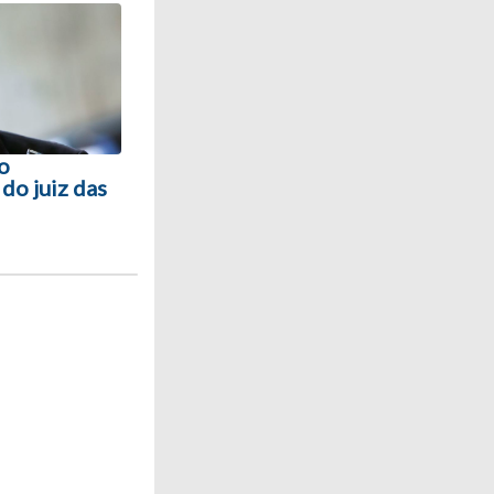
o
 do juiz das