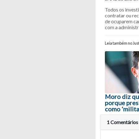
Todos os invest
contratar ou rec
de ocuparem car
com a administr
Leia também no Just
Navegaç
Moro diz q
porque pres
como ‘milita
1 Comentários