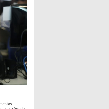
dimentos
moz para fins de