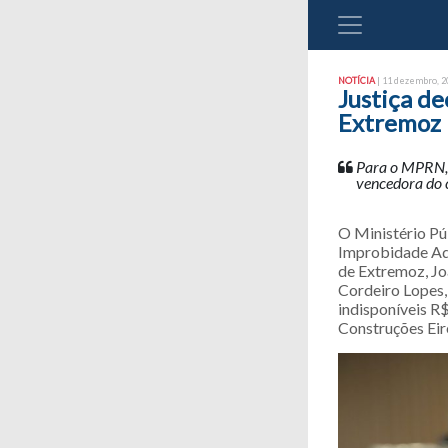
NOTÍCIA
| 11 dezembro, 20
Justiça de
Extremoz
Para o MPRN, 
vencedora do
O Ministério Pú
Improbidade Adm
de Extremoz, Jo
Cordeiro Lopes,
indisponíveis R
Construções Eir