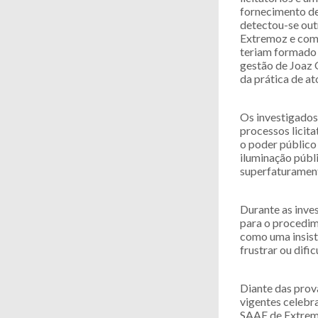
fornecimento de
detectou-se out
Extremoz e com 
teriam formado 
gestão de Joaz 
da prática de at
Os investigados
processos licita
o poder público
iluminação públ
superfaturamen
Durante as inve
para o procedim
como uma insistê
frustrar ou dific
Diante das prov
vigentes celebr
SAAE de Extrem