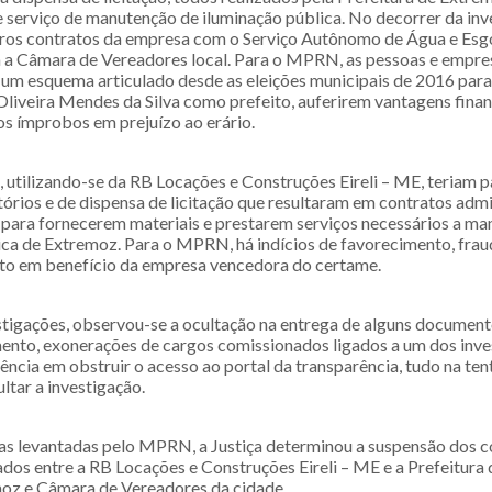
 serviço de manutenção de iluminação pública. No decorrer da inv
ros contratos da empresa com o Serviço Autônomo de Água e Esg
a Câmara de Vereadores local. Para o MPRN, as pessoas e empre
um esquema articulado desde as eleições municipais de 2016 para
Oliveira Mendes da Silva como prefeito, auferirem vantagens fina
os ímprobos em prejuízo ao erário.
, utilizando-se da RB Locações e Construções Eireli – ME, teriam p
tórios e de dispensa de licitação que resultaram em contratos adm
 para fornecerem materiais e prestarem serviços necessários a m
ica de Extremoz. Para o MPRN, há indícios de favorecimento, frau
to em benefício da empresa vencedora do certame.
stigações, observou-se a ocultação na entrega de alguns documen
ento, exonerações de cargos comissionados ligados a um dos inv
ncia em obstruir o acesso ao portal da transparência, tudo na ten
ultar a investigação.
as levantadas pelo MPRN, a Justiça determinou a suspensão dos c
ados entre a RB Locações e Construções Eireli – ME e a Prefeitura
oz e Câmara de Vereadores da cidade.