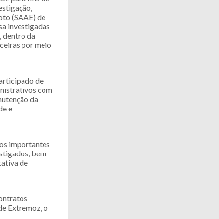
estigação,
oto (SAAE) de
sa investigadas
, dentro da
nceiras por meio
articipado de
inistrativos com
anutenção da
de e
tos importantes
estigados, bem
tativa de
ontratos
 de Extremoz, o