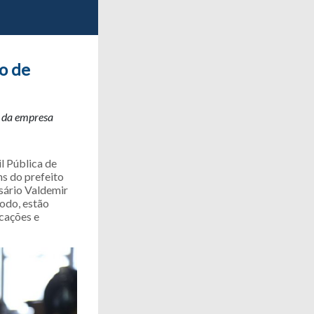
to de
o da empresa
l Pública de
ns do prefeito
sário Valdemir
odo, estão
cações e