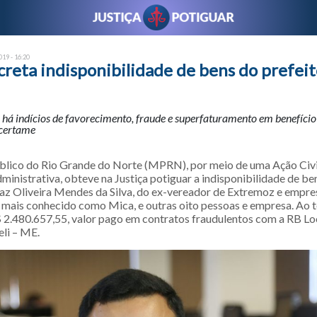
19 - 16:20
creta indisponibilidade de bens do prefei
há indícios de favorecimento, fraude e superfaturamento em benefíci
 certame
blico do Rio Grande do Norte (MPRN), por meio de uma Ação Civi
inistrativa, obteve na Justiça potiguar a indisponibilidade de be
az Oliveira Mendes da Silva, do ex-vereador de Extremoz e empre
 mais conhecido como Mica, e outras oito pessoas e empresa. Ao t
$ 2.480.657,55, valor pago em contratos fraudulentos com a RB Lo
eli – ME.