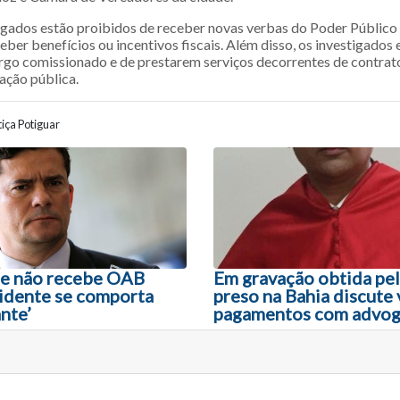
igados estão proibidos de receber novas verbas do Poder Público
eber benefícios ou incentivos fiscais. Além disso, os investigados
go comissionado e de prestarem serviços decorrentes de contrat
ação pública.
iça Potiguar
ão entre posts
ue não recebe OAB
Em gravação obtida pela
idente se comporta
preso na Bahia discute 
nte’
pagamentos com advo