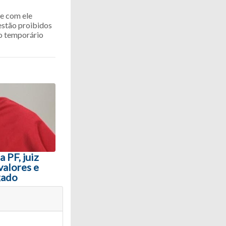
 e com ele
 estão proibidos
o temporário
 PF, juiz
valores e
gado