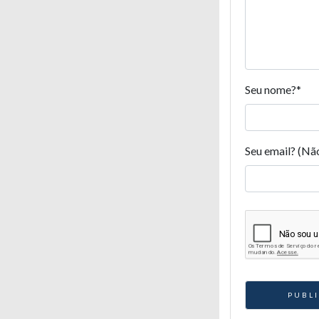
Seu nome?
*
Seu email? (Nã