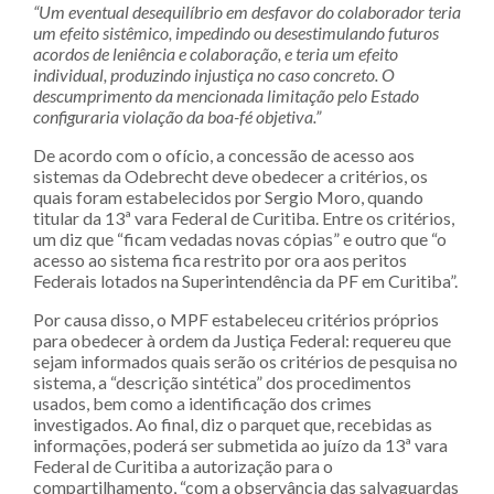
“Um eventual desequilíbrio em desfavor do colaborador teria
um efeito sistêmico, impedindo ou desestimulando futuros
acordos de leniência e colaboração, e teria um efeito
individual, produzindo injustiça no caso concreto. O
descumprimento da mencionada limitação pelo Estado
configuraria violação da boa-fé objetiva.”
De acordo com o ofício, a concessão de acesso aos
sistemas da Odebrecht deve obedecer a critérios, os
quais foram estabelecidos por Sergio Moro, quando
titular da 13ª vara Federal de Curitiba. Entre os critérios,
um diz que “ficam vedadas novas cópias” e outro que “o
acesso ao sistema fica restrito por ora aos peritos
Federais lotados na Superintendência da PF em Curitiba”.
Por causa disso, o MPF estabeleceu critérios próprios
para obedecer à ordem da Justiça Federal: requereu que
sejam informados quais serão os critérios de pesquisa no
sistema, a “descrição sintética” dos procedimentos
usados, bem como a identificação dos crimes
investigados. Ao final, diz o parquet que, recebidas as
informações, poderá ser submetida ao juízo da 13ª vara
Federal de Curitiba a autorização para o
compartilhamento, “com a observância das salvaguardas