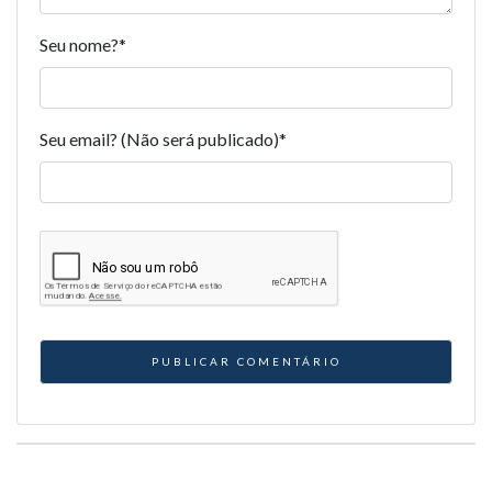
Seu nome?
*
Seu email? (Não será publicado)
*