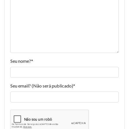
Seu nome?
*
Seu email? (Não será publicado)
*