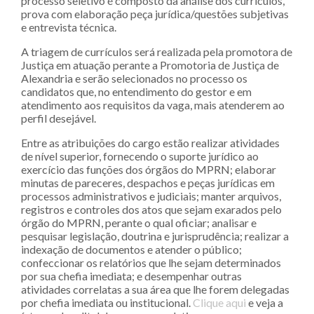
processo seletivo é composto da análise dos currículos,
prova com elaboração peça jurídica/questões subjetivas
e entrevista técnica.
A triagem de currículos será realizada pela promotora de
Justiça em atuação perante a Promotoria de Justiça de
Alexandria e serão selecionados no processo os
candidatos que, no entendimento do gestor e em
atendimento aos requisitos da vaga, mais atenderem ao
perfil desejável.
Entre as atribuições do cargo estão realizar atividades
de nível superior, fornecendo o suporte jurídico ao
exercício das funções dos órgãos do MPRN; elaborar
minutas de pareceres, despachos e peças jurídicas em
processos administrativos e judiciais; manter arquivos,
registros e controles dos atos que sejam exarados pelo
órgão do MPRN, perante o qual oficiar; analisar e
pesquisar legislação, doutrina e jurisprudência; realizar a
indexação de documentos e atender o público;
confeccionar os relatórios que lhe sejam determinados
por sua chefia imediata; e desempenhar outras
atividades correlatas a sua área que lhe forem delegadas
por chefia imediata ou institucional.
Clique aqui
e veja a