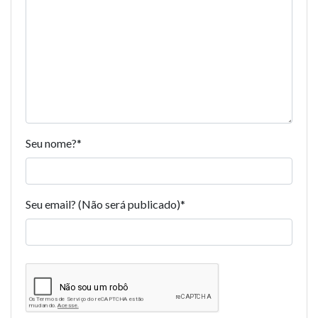
Seu nome?
*
Seu email? (Não será publicado)
*