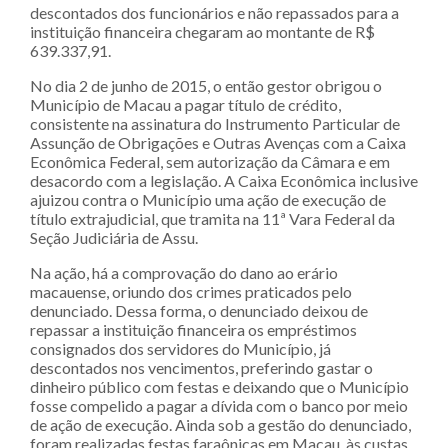
descontados dos funcionários e não repassados para a
instituição financeira chegaram ao montante de R$
639.337,91.
No dia 2 de junho de 2015, o então gestor obrigou o
Município de Macau a pagar título de crédito,
consistente na assinatura do Instrumento Particular de
Assunção de Obrigações e Outras Avenças com a Caixa
Econômica Federal, sem autorização da Câmara e em
desacordo com a legislação. A Caixa Econômica inclusive
ajuizou contra o Município uma ação de execução de
título extrajudicial, que tramita na 11ª Vara Federal da
Seção Judiciária de Assu.
Na ação, há a comprovação do dano ao erário
macauense, oriundo dos crimes praticados pelo
denunciado. Dessa forma, o denunciado deixou de
repassar a instituição financeira os empréstimos
consignados dos servidores do Município, já
descontados nos vencimentos, preferindo gastar o
dinheiro público com festas e deixando que o Município
fosse compelido a pagar a dívida com o banco por meio
de ação de execução. Ainda sob a gestão do denunciado,
foram realizadas festas faraônicas em Macau, às custas