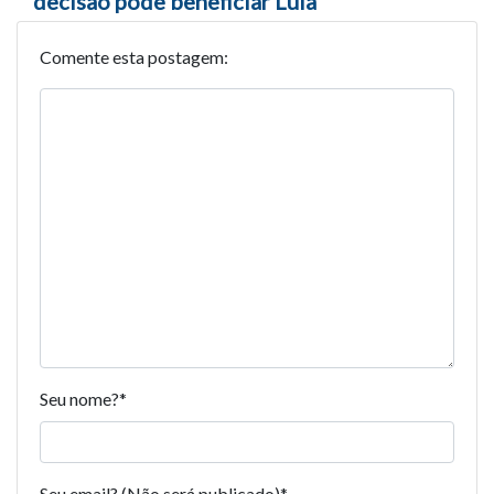
decisão pode beneficiar Lula
Comente esta postagem:
Seu nome?
*
Seu email? (Não será publicado)
*