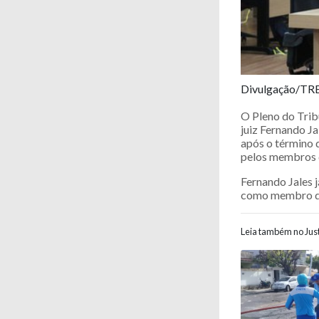
Divulgação/TR
O Pleno do Trib
juiz Fernando Ja
após o término 
pelos membros d
Fernando Jales 
como membro do
Leia também no Just
Navegaç