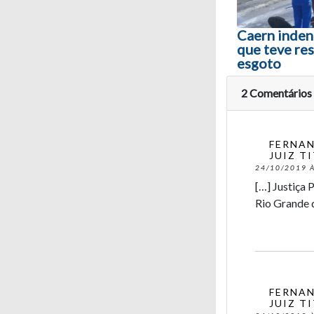
Caern indeni
que teve re
esgoto
2 Comentários
FERNAN
JUIZ T
24/10/2019 À
[…] Justiça 
Rio Grande 
FERNAN
JUIZ T