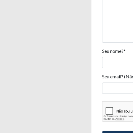
Seu nome?
*
Seu email? (Nã