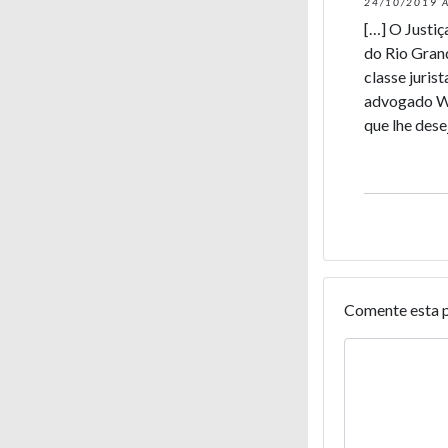
24/10/2019 À
[…] O Justiç
do Rio Gran
classe juris
advogado Wl
que lhe dese
Comente esta 