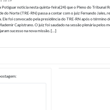
S 10:19
a Potiguar noticia nesta quinta-feira(24) que o Pleno do Tribunal R
de do Norte (TRE-RN) passa a contar com o juiz Fernando Jales, r
ta. Ele foi convocado pela presidência do TRE-RN após o término d
ademir Capistrano. O juiz foi saudado na sessão plenária pelos 
jaram sucesso na nova missão. […]
postagem: