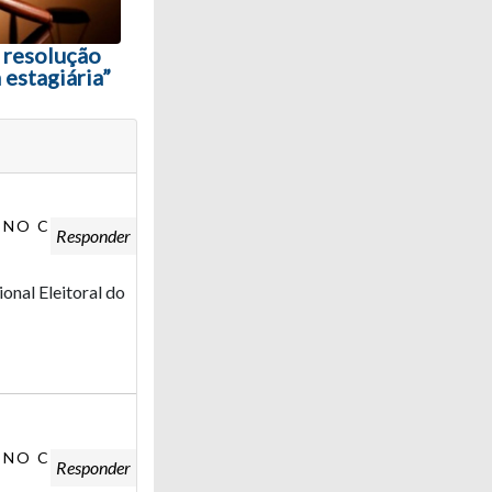
 resolução
 estagiária”
 NO CARGO DE
Responder
ional Eleitoral do
 NO CARGO DE
Responder