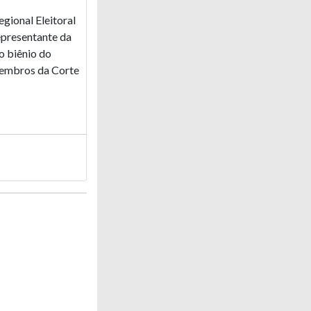
egional Eleitoral
epresentante da
o biênio do
membros da Corte