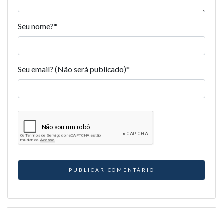
Seu nome?
*
Seu email? (Não será publicado)
*