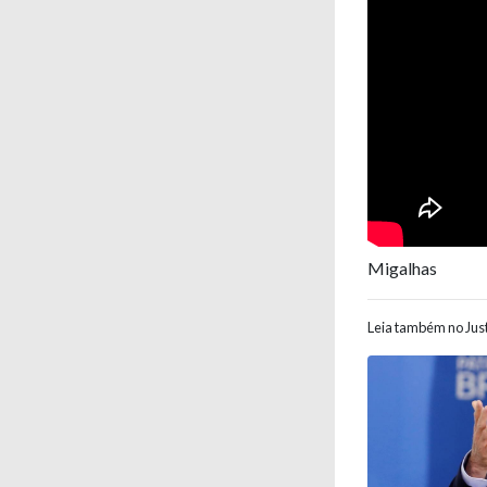
Migalhas
Leia também no Just
Navegaç