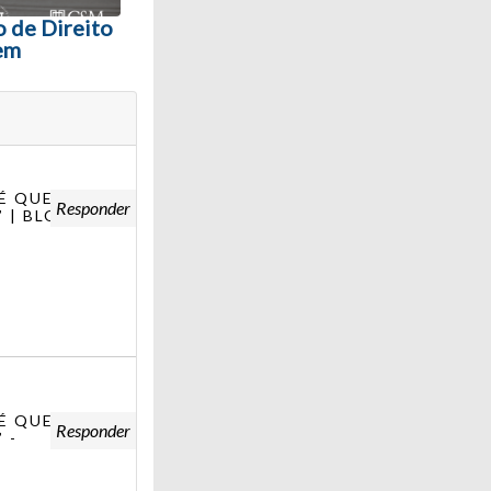
o de Direito
em
É QUE PASSA
Responder
 | BLOG DO
É QUE PASSA
Responder
 -