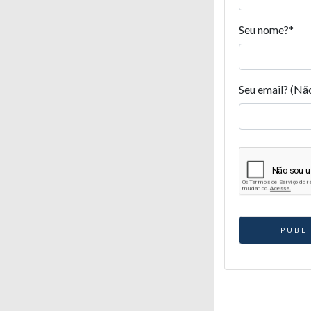
Seu nome?
*
Seu email? (Nã