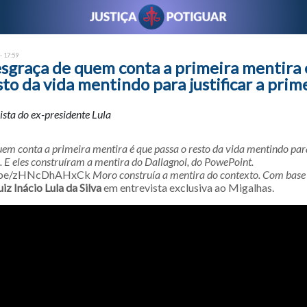
- 17:59
esgraça de quem conta a primeira mentira 
sto da vida mentindo para justificar a prim
ista do ex-presidente Lula
em conta a primeira mentira é que passa o resto da vida mentindo para 
. E eles construíram a mentira do Dallagnol, do PowePoint.
tu.be/zHNcDhAHxCk
Moro construía a mentira do contexto. Com base 
uiz Inácio Lula da Silva
em entrevista exclusiva ao Migalhas.