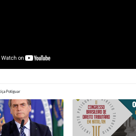
iça Potiguar
ão entre posts