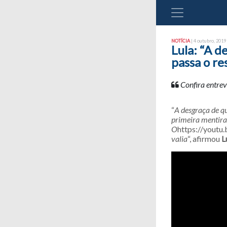
NOTÍCIA
| 4 outubro, 2019 
Lula: “A d
passa o re
Confira entrev
“
A desgraça de qu
primeira mentira
O
https://you
valia
“, afirmou
L