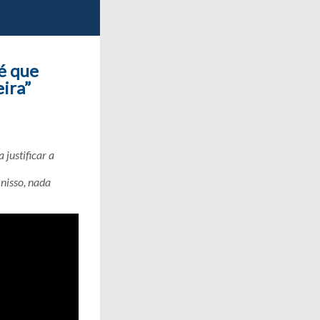
é que
eira”
justificar a
nisso, nada