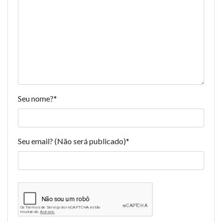
Seu nome?
*
Seu email? (Não será publicado)
*