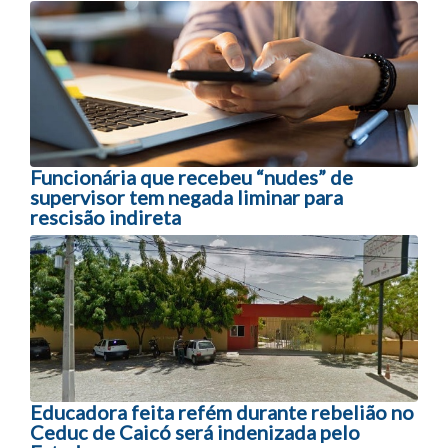
Navegação entre posts
Funcionária que recebeu “nudes” de
supervisor tem negada liminar para
rescisão indireta
Educadora feita refém durante rebelião no
Ceduc de Caicó será indenizada pelo