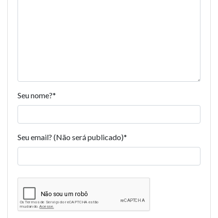
Seu nome?
*
Seu email? (Não será publicado)
*