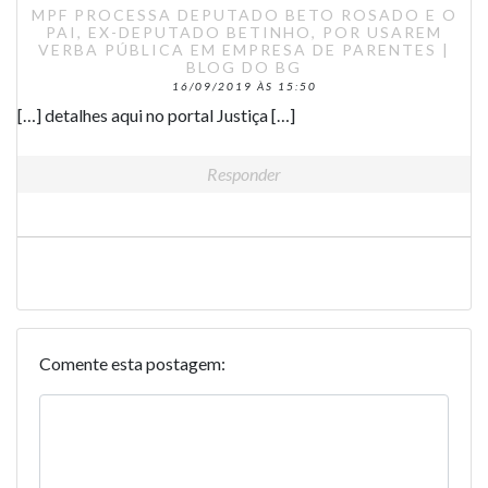
MPF PROCESSA DEPUTADO BETO ROSADO E O
PAI, EX-DEPUTADO BETINHO, POR USAREM
VERBA PÚBLICA EM EMPRESA DE PARENTES |
BLOG DO BG
16/09/2019 ÀS 15:50
[…] detalhes aqui no portal Justiça […]
Responder
Comente esta postagem: