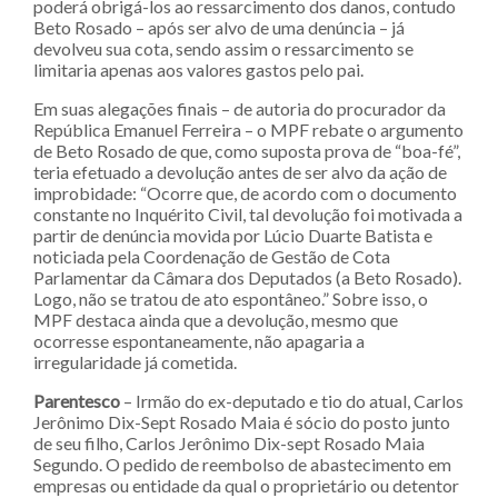
poderá obrigá-los ao ressarcimento dos danos, contudo
Beto Rosado – após ser alvo de uma denúncia – já
devolveu sua cota, sendo assim o ressarcimento se
limitaria apenas aos valores gastos pelo pai.
Em suas alegações finais – de autoria do procurador da
República Emanuel Ferreira – o MPF rebate o argumento
de Beto Rosado de que, como suposta prova de “boa-fé”,
teria efetuado a devolução antes de ser alvo da ação de
improbidade: “Ocorre que, de acordo com o documento
constante no Inquérito Civil, tal devolução foi motivada a
partir de denúncia movida por Lúcio Duarte Batista e
noticiada pela Coordenação de Gestão de Cota
Parlamentar da Câmara dos Deputados (a Beto Rosado).
Logo, não se tratou de ato espontâneo.” Sobre isso, o
MPF destaca ainda que a devolução, mesmo que
ocorresse espontaneamente, não apagaria a
irregularidade já cometida.
Parentesco
– Irmão do ex-deputado e tio do atual, Carlos
Jerônimo Dix-Sept Rosado Maia é sócio do posto junto
de seu filho, Carlos Jerônimo Dix-sept Rosado Maia
Segundo. O pedido de reembolso de abastecimento em
empresas ou entidade da qual o proprietário ou detentor