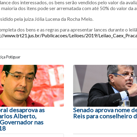
lance dos interessados, os bens serão vendidos pelo valor da aval
a maioria dos itens pode ser arrematada com até 50% do valor da a
esidido pela juíza Jólia Lucena da Rocha Melo.
completa dos bens e as regras para apresentar lances durante o leil
://www.trt21.jus.br/Publicacoes/Leiloes/2019/Leilao_Caex_Prac
iça Potiguar
ão entre posts
ral desaprova as
Senado aprova nome de
rlos Alberto,
Reis para conselheiro
 Governador nas
18