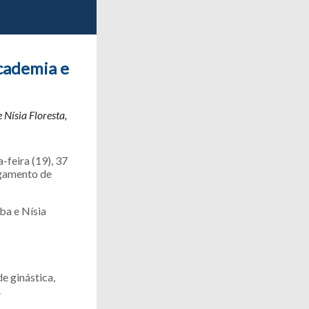
cademia e
Nísia Floresta,
-feira (19), 37
agamento de
ba e Nísia
e ginástica,
.