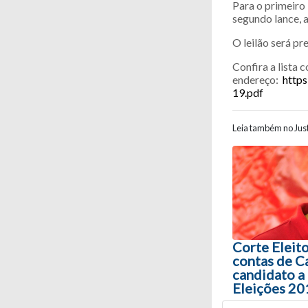
Para o primeiro 
segundo lance, 
O leilão será pr
Confira a lista 
endereço:
https
19.pdf
Leia também no Just
Navegaç
Corte Eleito
contas de Ca
candidato a
Eleições 20