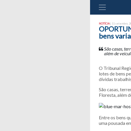
NOTÍCIA
| 11 setembro, 20
OPORTUNID
bens vari
São casas, ter
além de veícu
O Tribunal Regi
lotes de bens p
dívidas trabalhi
São casas, terr
Floresta, além 
Entre os bens q
uma pousada em 