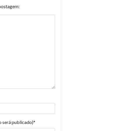
postagem:
o será publicado)
*