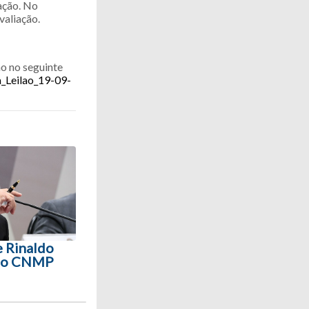
iação. No
valiação.
ão no seguinte
a_Leilao_19-09-
 Rinaldo
 do CNMP