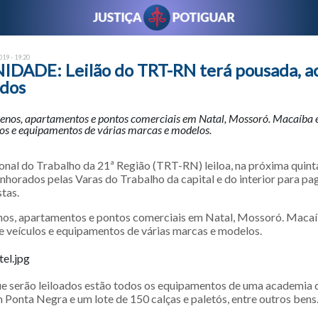
19 - 19:20
ADE: Leilão do TRT-RN terá pousada, a
ados
renos, apartamentos e pontos comerciais em Natal, Mossoró. Macaíba e 
los e equipamentos de várias marcas e modelos.
onal do Trabalho da 21ª Região (TRT-RN) leiloa, na próxima quinta
enhorados pelas Varas do Trabalho da capital e do interior para p
stas.
enos, apartamentos e pontos comerciais em Natal, Mossoró. Macaí
de veículos e equipamentos de várias marcas e modelos.
ue serão leiloados estão todos os equipamentos de uma academia d
Ponta Negra e um lote de 150 calças e paletós, entre outros bens