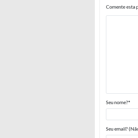
Comente esta 
Seu nome?
*
Seu email? (Nã