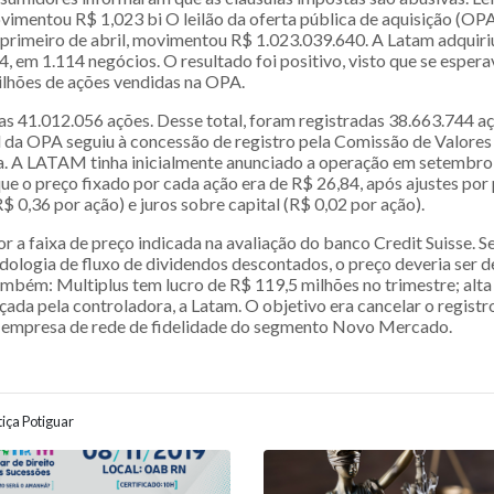
vimentou R$ 1,023 bi O leilão da oferta pública de aquisição (OPA
a primeiro de abril, movimentou R$ 1.023.039.640. A Latam adquir
4, em 1.114 negócios. O resultado foi positivo, visto que se esper
lhões de ações vendidas na OPA.
as 41.012.056 ações. Desse total, foram registradas 38.663.744 a
al da OPA seguiu à concessão de registro pela Comissão de Valores
. A LATAM tinha inicialmente anunciado a operação em setembro
 que o preço fixado por cada ação era de R$ 26,84, após ajustes po
$ 0,36 por ação) e juros sobre capital (R$ 0,02 por ação).
or a faixa de preço indicada na avaliação do banco Credit Suisse.
odologia de fluxo de dividendos descontados, o preço deveria ser 
ambém: Multiplus tem lucro de R$ 119,5 milhões no trimestre; alta
çada pela controladora, a Latam. O objetivo era cancelar o registr
 a empresa de rede de fidelidade do segmento Novo Mercado.
iça Potiguar
ão entre posts