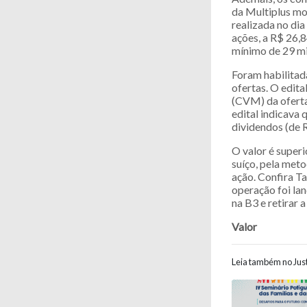
da Multiplus mo
realizada no di
ações, a R$ 26,8
mínimo de 29 mi
Foram habilitad
ofertas. O edit
(CVM) da oferta
edital indicava
dividendos (de R
O valor é superi
suíço, pela met
ação. Confira T
operação foi lan
na B3 e retirar
Valor
Leia também no Just
Navegaç