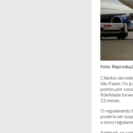
Foto: Reproduç
Clientes da rede
São Paulo. Os j
pontos por cons
fidelidade fora
12 meses.
O regulamento f
poderia ser sus
o novo regulame
Ademais, os con