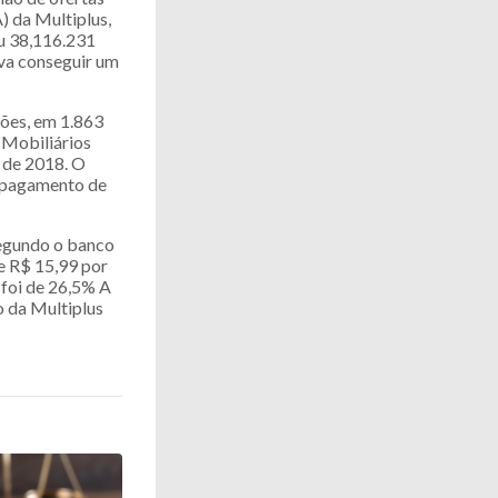
) da Multiplus,
iu 38,116.231
ava conseguir um
ções, em 1.863
 Mobiliários
 de 2018. O
r pagamento de
 Segundo o banco
de R$ 15,99 por
 foi de 26,5% A
o da Multiplus