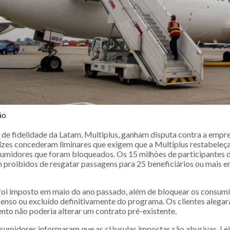
ão
 de fidelidade da Latam, Multiplus, ganham disputa contra a empre
uízes concederam liminares que exigem que a Multiplus restabeleça
umidores que foram bloqueados. Os 15 milhões de participantes
m proibidos de resgatar passagens para 25 beneficiários ou mais 
oi imposto em maio do ano passado, além de bloquear os consumi
penso ou excluído definitivamente do programa. Os clientes alegar
nto não poderia alterar um contrato pré-existente.
sumidores informaram que as cláusulas impostas são abusivas. Lei