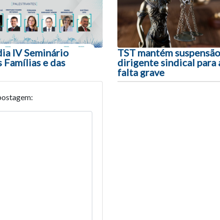
a IV Seminário
TST mantém suspensão
 Famílias e das
dirigente sindical para
falta grave
postagem: