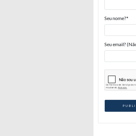
Seu nome?
*
Seu email? (Nã