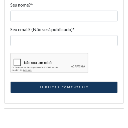
Seu nome?
*
Seu email? (Não será publicado)
*