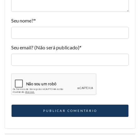
Seu nome?
*
Seu email? (Não será publicado)
*