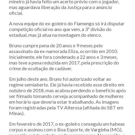
mineiro já havia feito um acerto prévio com o jogador,
mas aguardava liberação da Justiça para o anúncio
oficial.
A nova equipe do ex-goleiro do Flamengo só irá disputar
competição oficial no ano que vem, a 3ª divisão do
estadual, mas já atua na montagem do elenco.
Bruno cumpre pena de 20 anos e 9 meses pelo
assassinato da ex-namorada Eliza, ocorrido em 2010.
Inicialmente, ele fora condenado a 22 anos e 3 meses,
mas teve a pena reduzida em 2017, pela prescrição do
crime de ocultação de cadáver.
Em julho deste ano, Bruno foi autorizado voltar ao
regime semiaberto. Ele já havia recebido esse direito em
outubro de 2018, mas acabou perdendo o benefício após
ser filmado tomando cerveja acompanhado de mulheres
em horário que deveria estar trabalhando. As imagens
foram registradas pela TV Alterosa (afiliada do SBT em
Minas).
Em fevereiro de 2017, o ex-goleiro conseguiu um habeas
corpus e assinou com o Boa Esporte, de Varginha (MG),