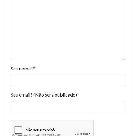
Seu nome?
*
Seu email? (Não será publicado)
*