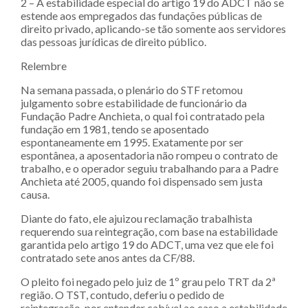
2 – A estabilidade especial do artigo 19 do ADCT não se
estende aos empregados das fundações públicas de
direito privado, aplicando-se tão somente aos servidores
das pessoas jurídicas de direito público.
Relembre
Na semana passada, o plenário do STF retomou
julgamento sobre estabilidade de funcionário da
Fundação Padre Anchieta, o qual foi contratado pela
fundação em 1981, tendo se aposentado
espontaneamente em 1995. Exatamente por ser
espontânea, a aposentadoria não rompeu o contrato de
trabalho, e o operador seguiu trabalhando para a Padre
Anchieta até 2005, quando foi dispensado sem justa
causa.
Diante do fato, ele ajuizou reclamação trabalhista
requerendo sua reintegração, com base na estabilidade
garantida pelo artigo 19 do ADCT, uma vez que ele foi
contratado sete anos antes da CF/88.
O pleito foi negado pelo juiz de 1º grau pelo TRT da 2ª
região. O TST, contudo, deferiu o pedido de
reintegração, por entender cabível ao caso a estabilidade