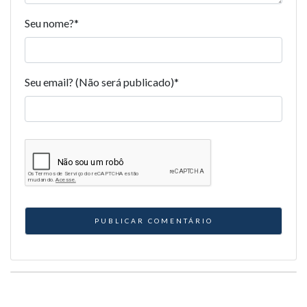
Seu nome?
*
Seu email? (Não será publicado)
*