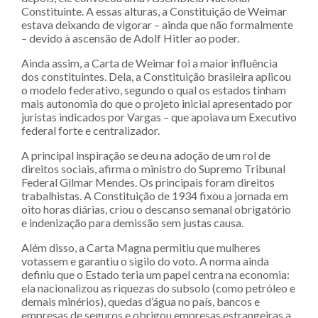
Constituinte. A essas alturas, a Constituição de Weimar
estava deixando de vigorar – ainda que não formalmente
– devido à ascensão de Adolf Hitler ao poder.
Ainda assim, a Carta de Weimar foi a maior influência
dos constituintes. Dela, a Constituição brasileira aplicou
o modelo federativo, segundo o qual os estados tinham
mais autonomia do que o projeto inicial apresentado por
juristas indicados por Vargas – que apoiava um Executivo
federal forte e centralizador.
A principal inspiração se deu na adoção de um rol de
direitos sociais, afirma o ministro do Supremo Tribunal
Federal Gilmar Mendes. Os principais foram direitos
trabalhistas. A Constituição de 1934 fixou a jornada em
oito horas diárias, criou o descanso semanal obrigatório
e indenização para demissão sem justas causa.
Além disso, a Carta Magna permitiu que mulheres
votassem e garantiu o sigilo do voto. A norma ainda
definiu que o Estado teria um papel centra na economia:
ela nacionalizou as riquezas do subsolo (como petróleo e
demais minérios), quedas d’água no país, bancos e
empresas de seguros e obrigou empresas estrangeiras a