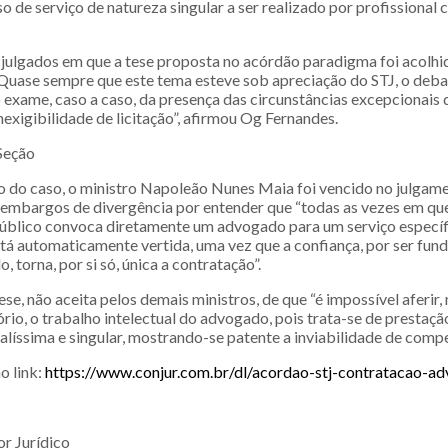
o de serviço de natureza singular a ser realizado por profissional
 julgados em que a tese proposta no acórdão paradigma foi acolhi
 Quase sempre que este tema esteve sob apreciação do STJ, o deba
o exame, caso a caso, da presença das circunstâncias excepcionais 
nexigibilidade de licitação”, afirmou Og Fernandes.
Seção
o do caso, o ministro Napoleão Nunes Maia foi vencido no julgame
embargos de divergência por entender que “todas as vezes em qu
úblico convoca diretamente um advogado para um serviço específ
stá automaticamente vertida, uma vez que a confiança, por ser fun
, torna, por si só, única a contratação”.
ese, não aceita pelos demais ministros, de que “é impossível aferir
ório, o trabalho intelectual do advogado, pois trata-se de prestaçã
líssima e singular, mostrando-se patente a inviabilidade de compe
o link:
https://www.conjur.com.br/dl/acordao-stj-contratacao-a
or Jurídico