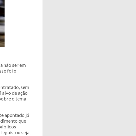
 a não ser em
sse foi o
ontratado, sem
i alvo de ação
 sobre o tema
te apontado já
endimento que
públicos
egais, ou seja,