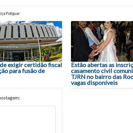
iça Potiguar
ão entre posts
e exigir certidão fiscal
Estão abertas as inscri
ão para fusão de
casamento civil comuni
TJRN no bairro das Roc
vagas disponíveis
postagem: