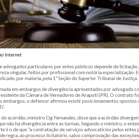
o Internet
e advogados particulares por entes públicos depende de licitação,
reza singular, feitos por profissional com notória especialização. E
icado, por maioria, pela 1ª Seção do Superior Tribunal de Justiça.
tomada em embargos de divergência apresentados por advogado c
presidente da Câmara de Vereadores de Arapoti (PR). O contrato fo
Nos embargos, o defensor afirmou existir posicionamentos opostos
TJ.
r do acórdão, ministro Og Fernandes, disse que a acórdão divergen
que não há divergência entre as turmas. Segundo o ministro, o ent
te é o de que “a contratação de serviços advocatícios pelos entes 
de regra, ao processo licitatório, salvo comprovação das exceções l