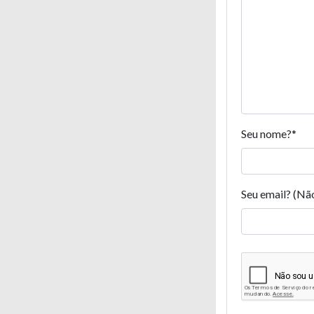
Seu nome?
*
Seu email? (Nã