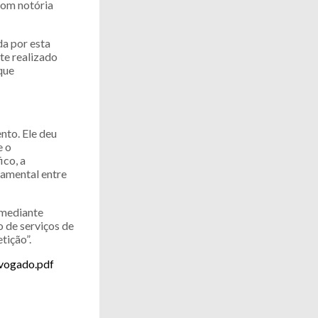
 com notória
da por esta
te realizado
que
nto. Ele deu
e o
ico, a
damental entre
, mediante
o de serviços de
tição”.
dvogado.pdf