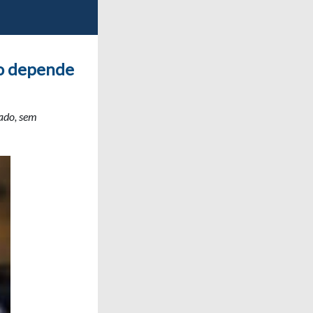
co depende
ado, sem