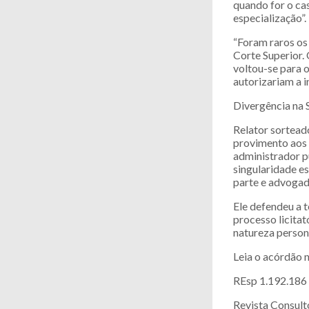
quando for o cas
especialização”.
“Foram raros os
Corte Superior.
voltou-se para 
autorizariam a i
Divergência na 
Relator sortead
provimento aos 
administrador p
singularidade e
parte e advogado
Ele defendeu a t
processo licitat
natureza persona
Leia o acórdão n
REsp 1.192.186
Revista Consult