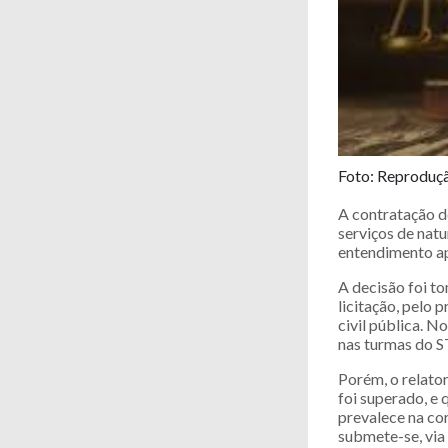
Foto: Reproduçã
A contratação d
serviços de natu
entendimento apl
A decisão foi 
licitação, pelo 
civil pública. 
nas turmas do S
Porém, o relato
foi superado, e 
prevalece na cor
submete-se, via 