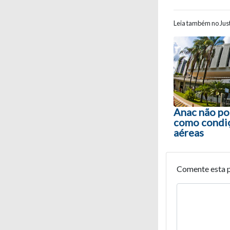
Leia também no Just
Navegaç
Anac não pod
como condiç
aéreas
Comente esta 