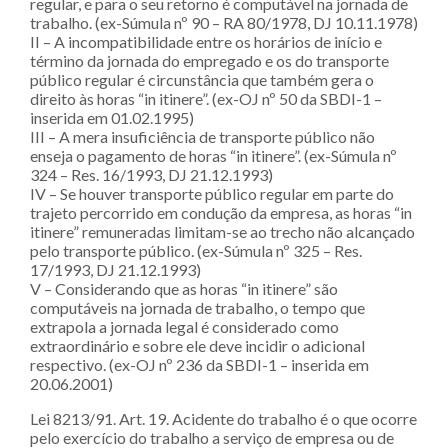
regular, e para o seu retorno é computável na jornada de
trabalho. (ex-Súmula nº 90 – RA 80/1978, DJ 10.11.1978)
II – A incompatibilidade entre os horários de início e
término da jornada do empregado e os do transporte
público regular é circunstância que também gera o
direito às horas “in itinere”. (ex-OJ nº 50 da SBDI-1 –
inserida em 01.02.1995)
III – A mera insuficiência de transporte público não
enseja o pagamento de horas “in itinere”. (ex-Súmula nº
324 – Res. 16/1993, DJ 21.12.1993)
IV – Se houver transporte público regular em parte do
trajeto percorrido em condução da empresa, as horas “in
itinere” remuneradas limitam-se ao trecho não alcançado
pelo transporte público. (ex-Súmula nº 325 – Res.
17/1993, DJ 21.12.1993)
V – Considerando que as horas “in itinere” são
computáveis na jornada de trabalho, o tempo que
extrapola a jornada legal é considerado como
extraordinário e sobre ele deve incidir o adicional
respectivo. (ex-OJ nº 236 da SBDI-1 – inserida em
20.06.2001)
Lei 8213/91. Art. 19. Acidente do trabalho é o que ocorre
pelo exercício do trabalho a serviço de empresa ou de