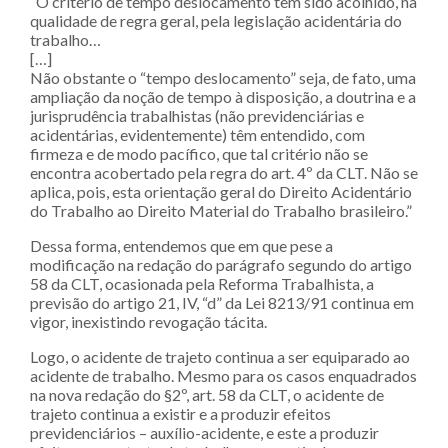
“O critério de tempo deslocamento tem sido acolhido, na
qualidade de regra geral, pela legislação acidentária do
trabalho…
[…]
Não obstante o “tempo deslocamento” seja, de fato, uma
ampliação da noção de tempo à disposição, a doutrina e a
jurisprudência trabalhistas (não previdenciárias e
acidentárias, evidentemente) têm entendido, com
firmeza e de modo pacífico, que tal critério não se
encontra acobertado pela regra do art. 4º da CLT. Não se
aplica, pois, esta orientação geral do Direito Acidentário
do Trabalho ao Direito Material do Trabalho brasileiro.”
Dessa forma, entendemos que em que pese a
modificação na redação do parágrafo segundo do artigo
58 da CLT, ocasionada pela Reforma Trabalhista, a
previsão do artigo 21, IV, “d” da Lei 8213/91 continua em
vigor, inexistindo revogação tácita.
Logo, o acidente de trajeto continua a ser equiparado ao
acidente de trabalho. Mesmo para os casos enquadrados
na nova redação do §2º, art. 58 da CLT, o acidente de
trajeto continua a existir e a produzir efeitos
previdenciários – auxílio-acidente, e este a produzir