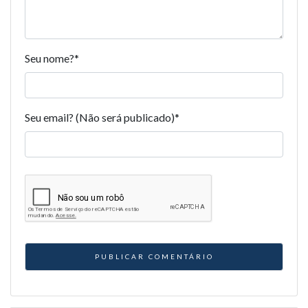
Seu nome?
*
Seu email? (Não será publicado)
*