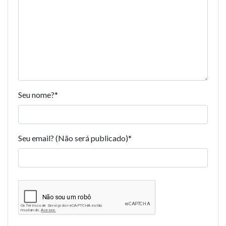
Seu nome?
*
Seu email? (Não será publicado)
*