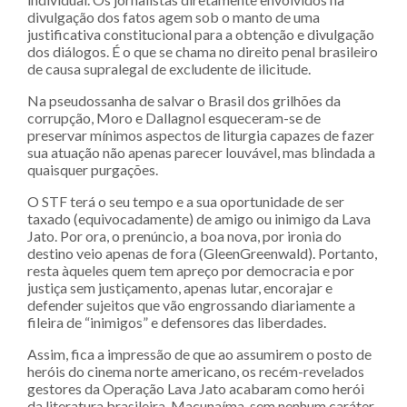
divulgação dos fatos agem sob o manto de uma
justificativa constitucional para a obtenção e divulgação
dos diálogos. É o que se chama no direito penal brasileiro
de causa supralegal de excludente de ilicitude.
Na pseudossanha de salvar o Brasil dos grilhões da
corrupção, Moro e Dallagnol esqueceram-se de
preservar mínimos aspectos de liturgia capazes de fazer
sua atuação não apenas parecer louvável, mas blindada a
quaisquer purgações.
O STF terá o seu tempo e a sua oportunidade de ser
taxado (equivocadamente) de amigo ou inimigo da Lava
Jato. Por ora, o prenúncio, a boa nova, por ironia do
destino veio apenas de fora (GleenGreenwald). Portanto,
resta àqueles quem tem apreço por democracia e por
justiça sem justiçamento, apenas lutar, encorajar e
defender sujeitos que vão engrossando diariamente a
fileira de “inimigos” e defensores das liberdades.
Assim, fica a impressão de que ao assumirem o posto de
heróis do cinema norte americano, os recém-revelados
gestores da Operação Lava Jato acabaram como herói
da literatura brasileira, Macunaíma, sem nenhum caráter.