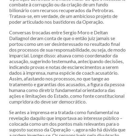
combate à corrupção ou da criação de um fundo
bilionário com recursos recuperados da Petrobras.
Tratava-se, em verdade, de um ambicioso projeto de
poder articulado nos bastidores da Operação.
Conversas trocadas entre Sergio Moro e Deltan
Dallagnol deram conta de que o então juiz jamais se
portou como um ser desinteressado no resultado final
dos processos de sua responsabilidade, ou seja, de modo
imparcial. Longe disso: atuava como coordenador da
acusação, sugerindo testemunha, antecipando decisões,
indicando provas e notas de esclarecimentos a serem
dados à imprensa, numa espécie de coach acusatório.
Assim, afastando nos processos, no que tange ao
tratamento e garantias dos acusados, a figura da pessoa
humana como diretriz fundamental orientadora das
ações e limitações do Estado, como fonte constitucional
cumpridora do deve ser democrático.
Se antes a imprensa era tratada como fundamental na
revelação daquilo que importava ao interesse público –
colocada como um dos pontos mais relevantes para o
suposto sucesso da Operação –, agora não há dúvida que
a ordem inverteu-se. Os responsáveis pela divulgação