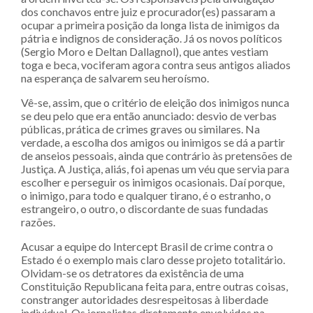
dos conchavos entre juiz e procurador(es) passaram a
ocupar a primeira posição da longa lista de inimigos da
pátria e indignos de consideração. Já os novos políticos
(Sergio Moro e Deltan Dallagnol), que antes vestiam
toga e beca, vociferam agora contra seus antigos aliados
na esperança de salvarem seu heroísmo.
Vê-se, assim, que o critério de eleição dos inimigos nunca
se deu pelo que era então anunciado: desvio de verbas
públicas, prática de crimes graves ou similares. Na
verdade, a escolha dos amigos ou inimigos se dá a partir
de anseios pessoais, ainda que contrário às pretensões de
Justiça. A Justiça, aliás, foi apenas um véu que servia para
escolher e perseguir os inimigos ocasionais. Daí porque,
o inimigo, para todo e qualquer tirano, é o estranho, o
estrangeiro, o outro, o discordante de suas fundadas
razões.
Acusar a equipe do Intercept Brasil de crime contra o
Estado é o exemplo mais claro desse projeto totalitário.
Olvidam-se os detratores da existência de uma
Constituição Republicana feita para, entre outras coisas,
constranger autoridades desrespeitosas à liberdade
individual. Os jornalistas diretamente envolvidos na