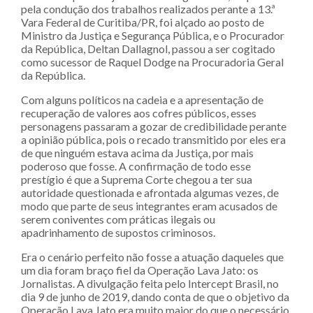
pela condução dos trabalhos realizados perante a 13.ª
Vara Federal de Curitiba/PR, foi alçado ao posto de
Ministro da Justiça e Segurança Pública, e o Procurador
da República, Deltan Dallagnol, passou a ser cogitado
como sucessor de Raquel Dodge na Procuradoria Geral
da República.
Com alguns políticos na cadeia e a apresentação de
recuperação de valores aos cofres públicos, esses
personagens passaram a gozar de credibilidade perante
a opinião pública, pois o recado transmitido por eles era
de que ninguém estava acima da Justiça, por mais
poderoso que fosse. A confirmação de todo esse
prestígio é que a Suprema Corte chegou a ter sua
autoridade questionada e afrontada algumas vezes, de
modo que parte de seus integrantes eram acusados de
serem coniventes com práticas ilegais ou
apadrinhamento de supostos criminosos.
Era o cenário perfeito não fosse a atuação daqueles que
um dia foram braço fiel da Operação Lava Jato: os
Jornalistas. A divulgação feita pelo Intercept Brasil, no
dia 9 de junho de 2019, dando conta de que o objetivo da
Operação Lava Jato era muito maior do que o necessário