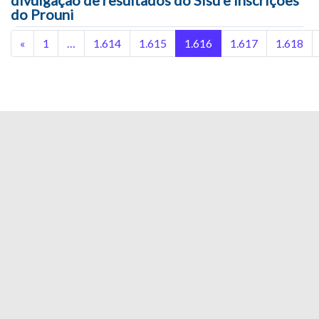
do Prouni
«
1
…
1.614
1.615
1.616
1.617
1.618