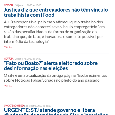
NOTÍCIA
| 28 janeiro, 2020 às 18:00
Justiça diz que entregadores não têm vínculo
trabalhista com iFood
A juíza responsável pelo caso afirmou que o trabalho dos
entregadores não caracterizava vínculo empregatício “em
razão das peculiaridades da forma de organização do
trabalho que, de fato, é inovadora e somente possível por
intermédio da tecnologia”.
Mais…
NOTÍCIA
| 28 janeiro, 2020 às 17:30
“Fato ou Boato?” alerta eleitorado sobre
desinformação nas eleições
O site é uma atualização da antiga página “Esclarecimentos
sobre Notícias Falsas”, criada no pleito do ano passado.
Mais…
UNCATEGORIZED
| 28 janeiro, 2020 às 16:37
URGENTE: STJ atende governo e libera
divulgação de resultados do Sisu e inscrições