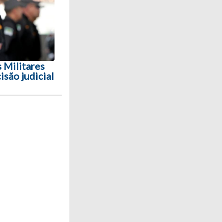
 Militares
isão judicial