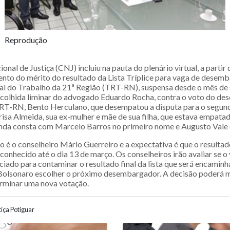
Reprodução
nal de Justiça (CNJ) incluiu na pauta do plenário virtual, a partir 
ento do mérito do resultado da Lista Tríplice para vaga de desem
al do Trabalho da 21ª Região (TRT-RN), suspensa desde o mês de
acolhida liminar do advogado Eduardo Rocha, contra o voto do d
TRT-RN, Bento Herculano, que desempatou a disputa para o segu
sa Almeida, sua ex-mulher e mãe de sua filha, que estava empat
ainda consta com Marcelo Barros no primeiro nome e Augusto Vale 
o é o conselheiro Mário Guerreiro e a expectativa é que o resultad
conhecido até o dia 13 de março. Os conselheiros irão avaliar se o
ciado para contaminar o resultado final da lista que será encaminh
 Bolsonaro escolher o próximo desembargador. A decisão poderá ma
rminar uma nova votação.
iça Potiguar