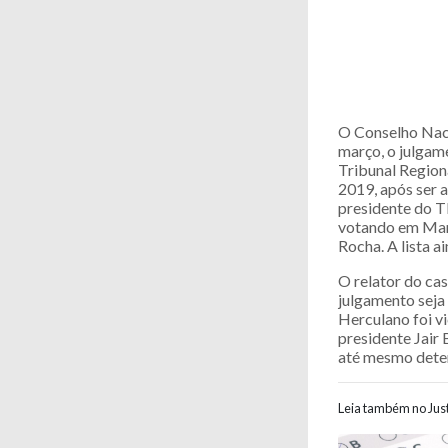
O Conselho Nacio
março, o julgam
Tribunal Region
2019, após ser 
presidente do 
votando em Mari
Rocha. A lista 
O relator do cas
julgamento seja 
Herculano foi vi
presidente Jair
até mesmo dete
Leia também no Just