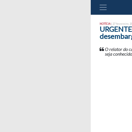
NOTÍCIA
| 27 fevereiro, 2
URGENTE: C
desembarg
O relator do c
seja conhecido