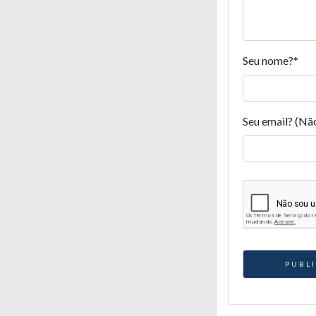
Seu nome?
*
Seu email? (Nã