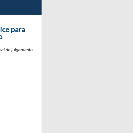
ice para
o
inal do julgamento