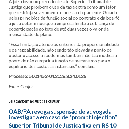
A juíza invocou precedentes do Superior Tribunal de
Justiça que proíbem o uso da taxa extra como um fator
que restrinja severamente o acesso do paciente. Guiada
pelos princípios da função social do contrato e da boa-fé,
a juíza determinou que a empresa limite a cobrança de
coparticipação ao teto de até duas vezes o valor da
mensalidade do plano.
“Essa limitação atende os critérios da proporcionalidade
e da razoabilidade, não sendo tão elevada a ponto de
obstar o acesso à saúde, mas também não tão módica a
ponto de não cumprir a função de mecanismo para o
equilíbrio dos custos assistenciais”, concluiu.
Processo: 5001453-04.2026.8.24.0126
Fonte: Conjur
Leia também no Justiça Potiguar
Navegação entre posts
OAB/PA revoga suspensão de advogada
investigada em caso de “prompt injection”
Superior Tribunal de Justiça fixa em R$ 10