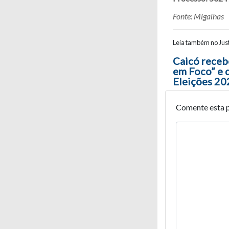
Fonte: Migalhas
Leia também no Just
Navegaç
Caicó receb
em Foco” e 
Eleições 20
Comente esta 