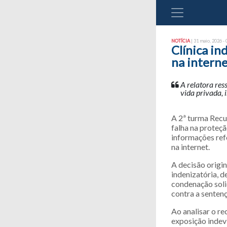
NOTÍCIA
| 31 maio, 2026 - 
Clínica i
na intern
A relatora res
vida privada,
A 2ª turma Recur
falha na proteç
informações ref
na internet.
A decisão origin
indenizatória, 
condenação soli
contra a sentenç
Ao analisar o r
exposição indev