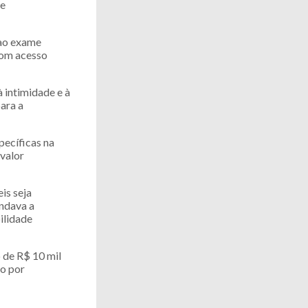
 e
 ao exame
com acesso
 intimidade e à
ara a
ecíficas na
 valor
is seja
endava a
ilidade
o de R$ 10 mil
do por