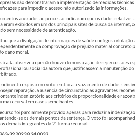
empresas não demonstraram a implementação de medidas técnicas
 eficazes para impedir o acesso não autorizado às informações.
umentos anexados ao processo indicaram que os dados relativos
a eram exibidos em um dos principais sites de busca da internet, 
údo sem necessidade de autenticação.
ltou que a divulgação de informações de saúde configura violação à
ndependentemente da comprovação de prejuízo material concreto p
do dano moral.
strada observou que não houve demonstração de repercussões esp
profissional ou social da autora que justificassem a manutenção do
rbitrado.
ndimento exposto no voto, embora o vazamento de dados sensíve
 ensejar reparação, a ausência de circunstâncias agravantes recom
ntante indenizatório aos critérios de proporcionalidade e razoab
urma recursal em casos semelhantes.
recurso foi parcialmente provido apenas para reduzir a indenizaçã
mantendo-se os demais pontos da sentença. O voto foi acompanha
os demais integrantes da 2ª turma recursal.
963-39.2023.8.24.0033