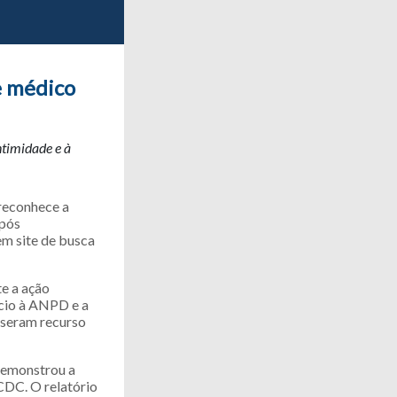
e médico
ntimidade e à
 reconhece a
após
em site de busca
te a ação
ício à ANPD e a
useram recurso
 demonstrou a
CDC. O relatório