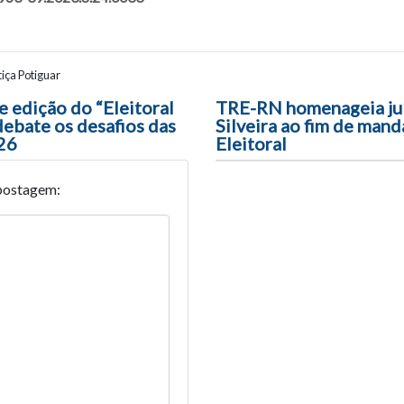
iça Potiguar
ão entre posts
e edição do “Eleitoral
TRE-RN homenageia juí
debate os desafios das
Silveira ao fim de mand
26
Eleitoral
postagem: