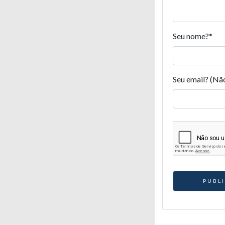
Seu nome?
*
Seu email? (Nã