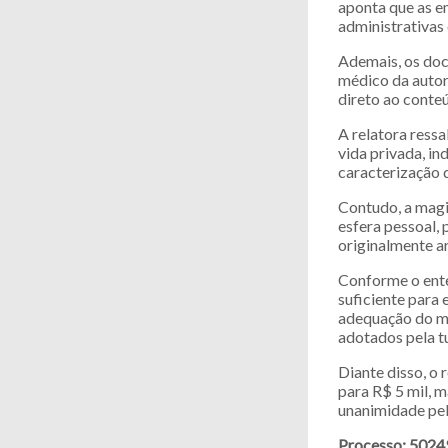
aponta que as 
administrativas
Ademais, os doc
médico da autor
direto ao conte
A relatora ressa
vida privada, i
caracterização 
Contudo, a magi
esfera pessoal, 
originalmente a
Conforme o ente
suficiente para
adequação do mo
adotados pela t
Diante disso, o 
para R$ 5 mil, 
unanimidade pel
Processo: 5024