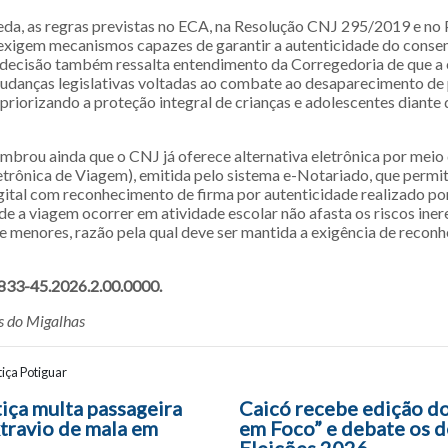
a, as regras previstas no ECA, na Resolução CNJ 295/2019 e no
xigem mecanismos capazes de garantir a autenticidade do conse
 decisão também ressalta entendimento da Corregedoria de que a 
udanças legislativas voltadas ao combate ao desaparecimento de 
priorizando a proteção integral de crianças e adolescentes diante 
embrou ainda que o CNJ já oferece alternativa eletrônica por mei
etrônica de Viagem), emitida pelo sistema e-Notariado, que permit
gital com reconhecimento de firma por autenticidade realizado por
o de a viagem ocorrer em atividade escolar não afasta os riscos iner
 menores, razão pela qual deve ser mantida a exigência de recon
833-45.2026.2.00.0000.
 do Migalhas
iça Potiguar
ão entre posts
tiça multa passageira
Caicó recebe edição do
xtravio de mala em
em Foco” e debate os d
Eleições 2026