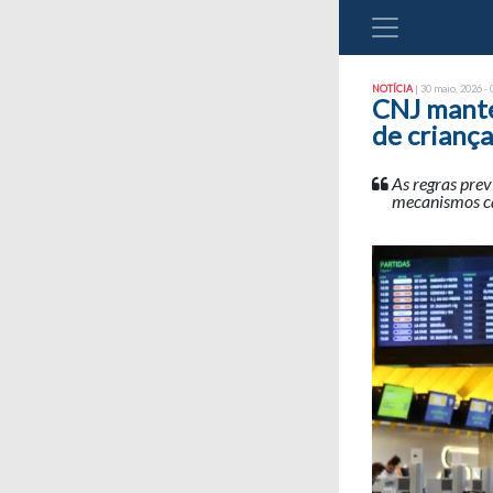
NOTÍCIA
| 30 maio, 2026 - 
CNJ manté
de criança
As regras pre
mecanismos ca