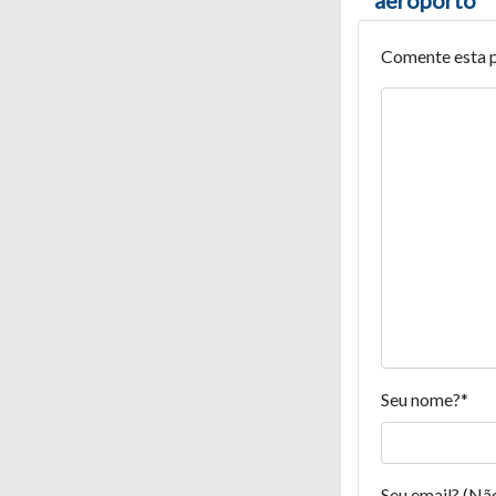
Comente esta 
Seu nome?
*
Seu email? (Nã