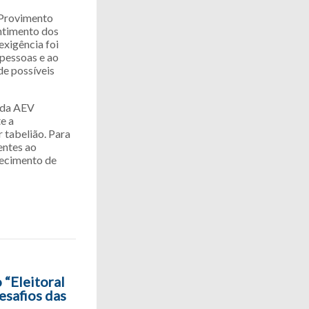
 Provimento
ntimento dos
exigência foi
pessoas e ao
de possíveis
o da AEV
e a
 tabelião. Para
entes ao
hecimento de
 “Eleitoral
esafios das