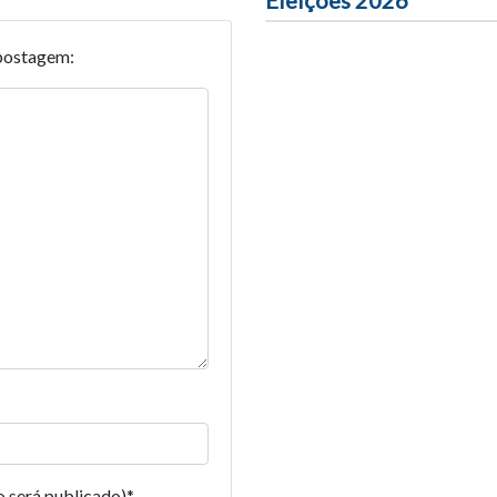
postagem:
o será publicado)
*