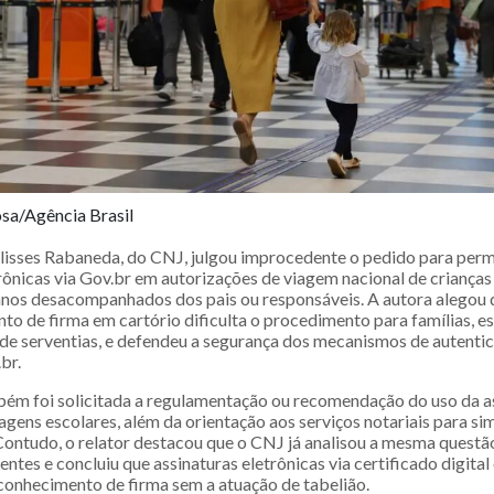
sa/Agência Brasil
lisses Rabaneda, do CNJ, julgou improcedente o pedido para permi
rônicas via Gov.br em autorizações de viagem nacional de crianças
nos desacompanhados dos pais ou responsáveis. A autora alegou q
to de firma em cartório dificulta o procedimento para famílias, 
s de serventias, e defendeu a segurança dos mecanismos de autenti
br.
ém foi solicitada a regulamentação ou recomendação do uso da a
agens escolares, além da orientação aos serviços notariais para sim
ontudo, o relator destacou que o CNJ já analisou a mesma quest
ntes e concluiu que assinaturas eletrônicas via certificado digital
conhecimento de firma sem a atuação de tabelião.