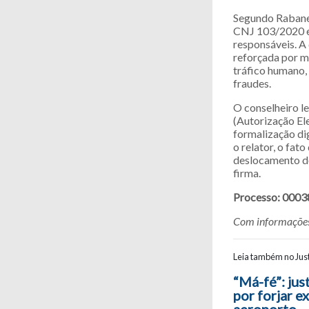
Segundo Rabaned
CNJ 103/2020 e
responsáveis. A
reforçada por m
tráfico humano, 
fraudes.
O conselheiro l
(Autorização El
formalização di
o relator, o fat
deslocamento de
firma.
Processo: 0003
Com informações
Leia também no Just
Navegaç
“Má-fé”: jus
por forjar e
aeroporto