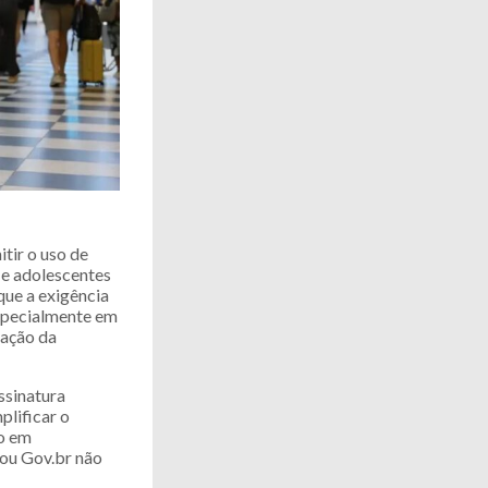
tir o uso de
 e adolescentes
ue a exigência
especialmente em
cação da
ssinatura
plificar o
ão em
 ou Gov.br não