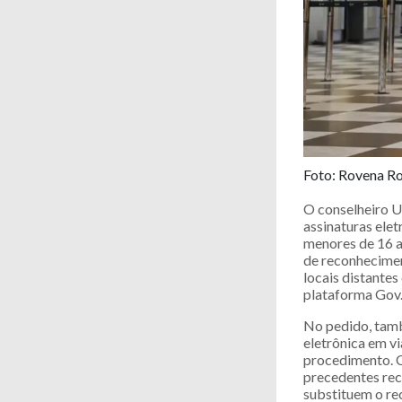
Foto: Rovena Ro
O conselheiro U
assinaturas elet
menores de 16 a
de reconhecimen
locais distante
plataforma Gov.
No pedido, tamb
eletrônica em vi
procedimento. C
precedentes rece
substituem o re