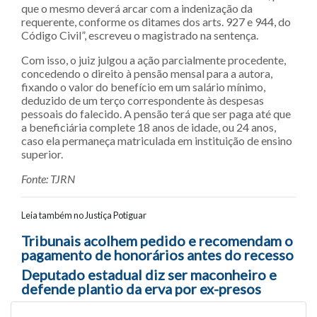
que o mesmo deverá arcar com a indenização da
requerente, conforme os ditames dos arts. 927 e 944, do
Código Civil”, escreveu o magistrado na sentença.
Com isso, o juiz julgou a ação parcialmente procedente,
concedendo o direito à pensão mensal para a autora,
fixando o valor do benefício em um salário mínimo,
deduzido de um terço correspondente às despesas
pessoais do falecido. A pensão terá que ser paga até que
a beneficiária complete 18 anos de idade, ou 24 anos,
caso ela permaneça matriculada em instituição de ensino
superior.
Fonte: TJRN
Leia também no Justiça Potiguar
Navegação entre posts
Tribunais acolhem pedido e recomendam o
pagamento de honorários antes do recesso
Deputado estadual diz ser maconheiro e
defende plantio da erva por ex-presos