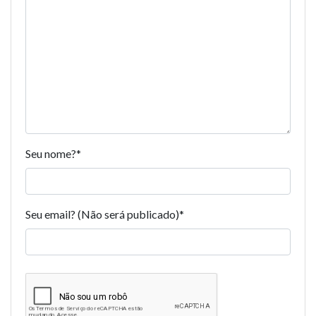
Seu nome?
*
Seu email? (Não será publicado)
*