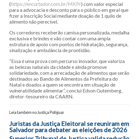
(
https://encurtador.com.br/MKPr
) com valor especial
para a advocacia e desconto para o público em geral que
fizer a Inscrição Social mediante doação de 1 quilo de
alimento não perecível.
Os corredores receberão camisa personalizada, medalha
exclusiva e brindes e vão contar com uma ampla
estrutura de apoio com pontos de hidratação, segurança,
sinalização e ambulância de prontidão.
“Essa é uma prova com percurso inovador, que valoriza
as belezas naturais da cidade e ainda promove
solidariedade, com a arrecadação de alimentos que serão
destinados ao Bando de Alimentos da Prefeitura do
Natal e doados a quem se encontra em situação de
vulnerabilidade alimentar”, conclui Edson Gutemberg,
diretor-tesoureiro da CAARN.
Leia também no Justiça Potiguar
Navegação entre posts
Juristas da Justiça Eleitoral se reuniram em
Salvador para debater as eleições de 2026
Superior Tribunal de Justiça valida redução