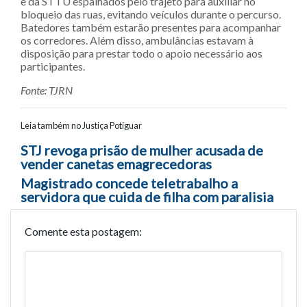
e da STTU espalhados pelo trajeto para auxiliar no
bloqueio das ruas, evitando veículos durante o percurso.
Batedores também estarão presentes para acompanhar
os corredores. Além disso, ambulâncias estavam à
disposição para prestar todo o apoio necessário aos
participantes.
Fonte: TJRN
Leia também no Justiça Potiguar
Navegação entre posts
STJ revoga prisão de mulher acusada de
vender canetas emagrecedoras
Magistrado concede teletrabalho a
servidora que cuida de filha com paralisia
Comente esta postagem: