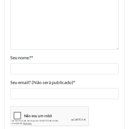
Seu nome?
*
Seu email? (Não será publicado)
*