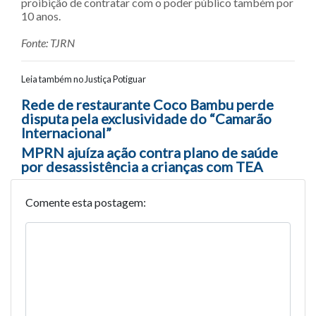
proibição de contratar com o poder público também por
10 anos.
Fonte: TJRN
Leia também no Justiça Potiguar
Navegação entre posts
Rede de restaurante Coco Bambu perde
disputa pela exclusividade do “Camarão
Internacional”
MPRN ajuíza ação contra plano de saúde
por desassistência a crianças com TEA
Comente esta postagem: