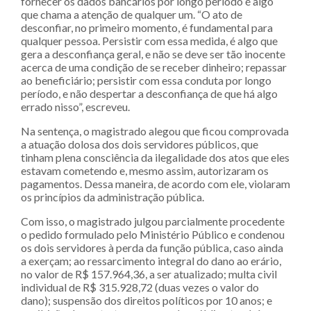
fornecer os dados bancários por longo período é algo
que chama a atenção de qualquer um. “O ato de
desconfiar, no primeiro momento, é fundamental para
qualquer pessoa. Persistir com essa medida, é algo que
gera a desconfiança geral, e não se deve ser tão inocente
acerca de uma condição de se receber dinheiro; repassar
ao beneficiário; persistir com essa conduta por longo
período, e não despertar a desconfiança de que há algo
errado nisso”, escreveu.
Na sentença, o magistrado alegou que ficou comprovada
a atuação dolosa dos dois servidores públicos, que
tinham plena consciência da ilegalidade dos atos que eles
estavam cometendo e, mesmo assim, autorizaram os
pagamentos. Dessa maneira, de acordo com ele, violaram
os princípios da administração pública.
Com isso, o magistrado julgou parcialmente procedente
o pedido formulado pelo Ministério Público e condenou
os dois servidores à perda da função pública, caso ainda
a exerçam; ao ressarcimento integral do dano ao erário,
no valor de R$ 157.964,36, a ser atualizado; multa civil
individual de R$ 315.928,72 (duas vezes o valor do
dano); suspensão dos direitos políticos por 10 anos; e