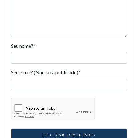
Seu nome?
*
Seu email? (Não será publicado)
*