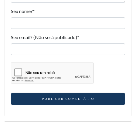
Seu nome?
*
Seu email? (Não será publicado)
*