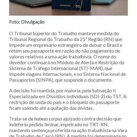
Foto: Divulgação
O Tribunal Superior do Trabalho manteve medida do
Tribunal Regional do Trabalho da 21ª Região (RN) que
impede um empresário estrangeiro de deixar o Brasil e
retém seu passaporte em razão do não pagamento de
valores relativos a uma ação trabalhista. O nome do
devedor continuará no Módulo de Alerta e Restrição do
Sistema de Tráfego Internacional (STI-MAR), que
impede viagens internacionais, e no Sistema Nacional de
Passaportes (SINPA), que suspende o documento.
A decisão foi mantida, por maioria, pela Subseção II
Especializada em Dissídios Individuais (SDI-2) do TST. A
restrição de saída do país e o bloqueio do passaporte
ficam valendo até a quitação das dívidas.
Trata-se de
habeas corpus
ajuizado contra decisão que
indeferiu pedido liminar, impetrado no TRT-RN,
mantendo sentença proferida na ação trabalhista na Vara
de Trabalho de Caicó (RN). A medida foi determinada no