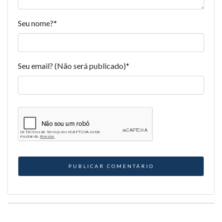
Seu nome?
*
Seu email? (Não será publicado)
*