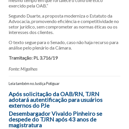
mesmo tempo em que fortalece o controle ético
exercido pela OAB.”
Segundo Duarte, a proposta moderniza o Estatuto da
Advocacia, promovendo eficiência e competitividade no
setor jurídico, sem comprometer as normas éticas ou os
interesses dos clientes.
O texto segue para o Senado, caso não haja recurso para
análise pelo plenário da Câmara.
Tramitação: PL 3.716/19
Fonte: Migalhas
Leia também no Justiça Potiguar
Navegação entre posts
Após solicitação da OAB/RN, TJRN
adotará autentificação para usuários
externos do PJe
Desembargador Vivaldo Pinheiro se
despede do TJRN após 43 anos de
magistratura