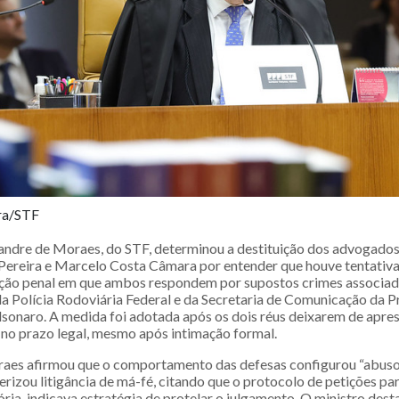
ira/STF
andre de Moraes, do STF, determinou a destituição dos advogados 
Pereira e Marcelo Costa Câmara por entender que houve tentativa
ção penal em que ambos respondem por supostos crimes associad
da Polícia Rodoviária Federal e da Secretaria de Comunicação da P
lsonaro. A medida foi adotada após os dois réus deixarem de apre
s no prazo legal, mesmo após intimação formal.
aes afirmou que o comportamento das defesas configurou “abuso 
erizou litigância de má-fé, citando que o protocolo de petições par
ria, indicava estratégia de protelar o julgamento. O ministro des