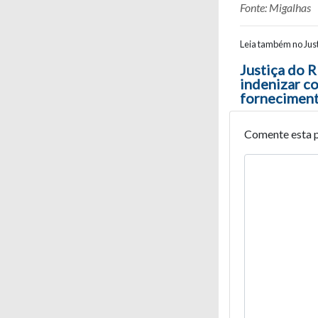
Fonte: Migalhas
Leia também no Just
Navegaç
Justiça do 
indenizar c
forneciment
Comente esta 