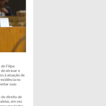
de Filipe
 de atrasar o
os à atuação de
residência no
sentar suas
do direito de
alelas, em vez
tacou que todos