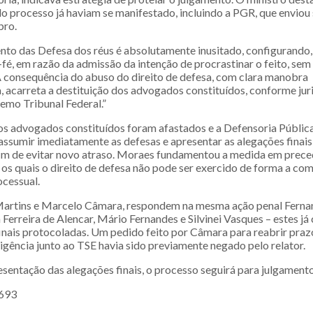
do processo já haviam se manifestado, incluindo a PGR, que enviou
bro.
o das Defesa dos réus é absolutamente inusitado, configurando, 
-fé, em razão da admissão da intenção de procrastinar o feito, sem
 A consequência do abuso do direito de defesa, com clara manobra
a, acarreta a destituição dos advogados constituídos, conforme ju
remo Tribunal Federal.”
os advogados constituídos foram afastados e a Defensoria Pública
assumir imediatamente as defesas e apresentar as alegações finai
 fim de evitar novo atraso. Moraes fundamentou a medida em prec
 os quais o direito de defesa não pode ser exercido de forma a c
ocessual.
Martins e Marcelo Câmara, respondem na mesma ação penal Ferna
a Ferreira de Alencar, Mário Fernandes e Silvinei Vasques – estes j
inais protocoladas. Um pedido feito por Câmara para reabrir pra
igência junto ao TSE havia sido previamente negado pelo relator.
esentação das alegações finais, o processo seguirá para julgament
.693