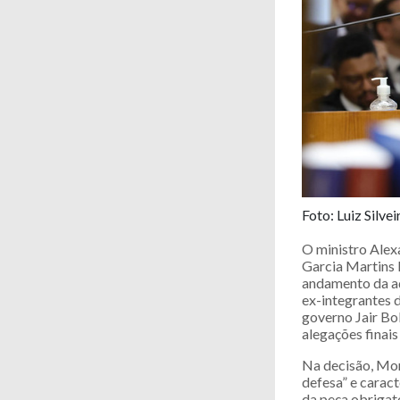
Foto: Luiz Silve
O ministro Alex
Garcia Martins 
andamento da a
ex-integrantes 
governo Jair Bo
alegações finai
Na decisão, Mor
defesa” e caract
da peça obrigató