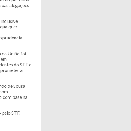
 suas alegações
inclusive
 qualquer
risprudência
 da União foi
s em
edentes do STF e
omprometer a
ndo de Sousa
á com
zo com base na
o pelo STF.