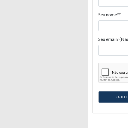
Seu nome?
*
Seu email? (Nã