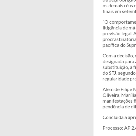
os demais réus 
finais em setem
“O comportament
litigância de má
previsão legal.
procrastinatóri
pacífica do Sup
Com a decisão, 
designada para 
substituição, a
do STJ, segundo
regularidade pr
Além de Filipe 
Oliveira, Maríli
manifestações f
pendência de dil
Concluída a apr
Processo: AP 2