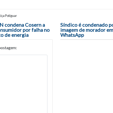
iça Potiguar
ão entre posts
RN condena Cosern a
Síndico é condenado p
onsumidor por falha no
imagem de morador em
o de energia
WhatsApp
postagem: