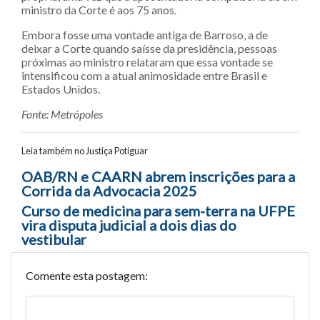
ministro da Corte é aos 75 anos.
Embora fosse uma vontade antiga de Barroso, a de
deixar a Corte quando saísse da presidência, pessoas
próximas ao ministro relataram que essa vontade se
intensificou com a atual animosidade entre Brasil e
Estados Unidos.
Fonte: Metrópoles
Leia também no Justiça Potiguar
Navegação entre posts
OAB/RN e CAARN abrem inscrições para a
Corrida da Advocacia 2025
Curso de medicina para sem-terra na UFPE
vira disputa judicial a dois dias do
vestibular
Comente esta postagem: