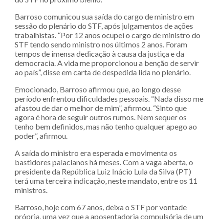
Barroso comunicou sua saída do cargo de ministro em
sessão do plenário do STF, após julgamentos de ações
trabalhistas. “Por 12 anos ocupei o cargo de ministro do
STF tendo sendo ministro nos últimos 2 anos. Foram
tempos de imensa dedicação à causa da justiça e da
democracia. A vida me proporcionou a benção de servir
ao país”, disse em carta de despedida lida no plenário.
Emocionado, Barroso afirmou que, ao longo desse
período enfrentou dificuldades pessoais. “Nada disso me
afastou de dar o melhor de mim”, afirmou. “Sinto que
agora é hora de seguir outros rumos. Nem sequer os
tenho bem definidos, mas não tenho qualquer apego ao
poder”, afirmou.
A saída do ministro era esperada e movimenta os
bastidores palacianos há meses. Com a vaga aberta, o
presidente da República Luiz Inácio Lula da Silva (PT)
terá uma terceira indicação, neste mandato, entre os 11
ministros.
Barroso, hoje com 67 anos, deixa o STF por vontade
própria, uma vez que a aposentadoria compulsória de um