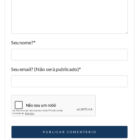
Seu nome?
*
Seu email? (Não será publicado)
*