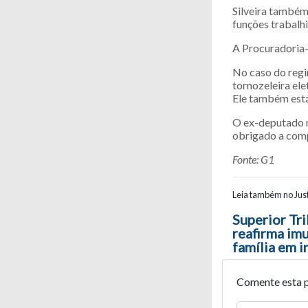
Silveira também
funções trabalhi
A Procuradoria-
No caso do regi
tornozeleira ele
Ele também está 
O ex-deputado nã
obrigado a comp
Fonte: G1
Leia também no Just
Navegaç
Superior Tri
reafirma im
família em i
Comente esta 