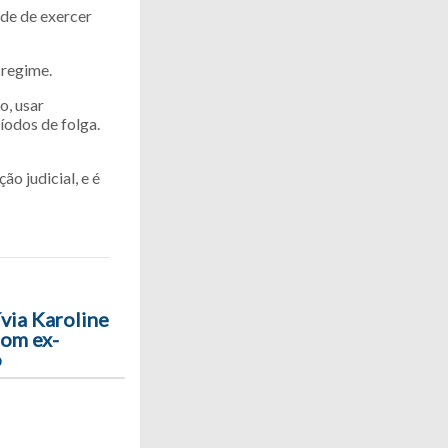
de de exercer
 regime.
o, usar
íodos de folga.
o judicial, e é
via Karoline
com ex-
o