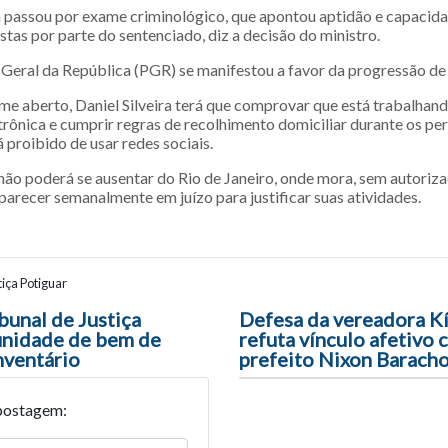
 passou por exame criminológico, que apontou aptidão e capacida
stas por parte do sentenciado, diz a decisão do ministro.
Geral da República (PGR) se manifestou a favor da progressão de
me aberto, Daniel Silveira terá que comprovar que está trabalhand
trônica e cumprir regras de recolhimento domiciliar durante os per
proibido de usar redes sociais.
o poderá se ausentar do Rio de Janeiro, onde mora, sem autorizaçã
arecer semanalmente em juízo para justificar suas atividades.
iça Potiguar
ão entre posts
bunal de Justiça
Defesa da vereadora Kí
unidade de bem de
refuta vínculo afetivo 
nventário
prefeito Nixon Barach
postagem: