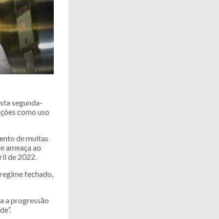
esta segunda-
rições como uso
mento de multas
 de ameaça ao
il de 2022.
 regime fechado,
ra a progressão
de”.