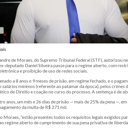
iais
andre de Moraes, do Supremo Tribunal Federal (STF), autorizou n
 ex-deputado Daniel Silveira passe para o regime aberto, com rest
eletrônica e proibição de uso de redes sociais.
ndenado a 8 anos e 9 meses de prisão, em regime fechado, e o paga
co salários mínimos (referente ao patamar da época), pelos crimes
ico de Direito e coação no curso do processo. A sentença é de abr
tro anos, um mês e 26 dias de prisão — mais de 25% da pena —, em
pagamento da multa de R$ 271 mil.
o Moraes, “estão presentes todos os requisitos legais exigidos pa
ao regime aberto de cumprimento de sua pena privativa de liberda