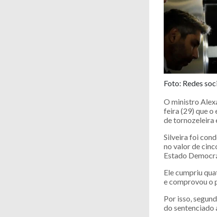
Foto: Redes soc
O ministro Alex
feira (29) que o
de tornozeleira 
Silveira foi co
no valor de cin
Estado Democrát
Ele cumpriu qua
e comprovou o 
Por isso, segund
do sentenciado 