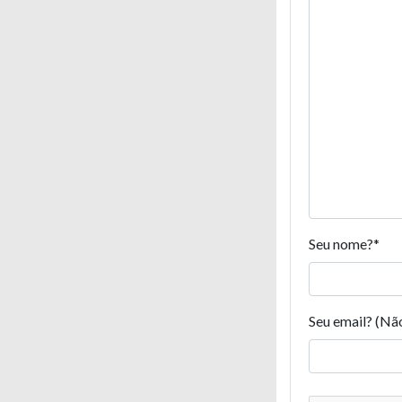
Seu nome?
*
Seu email? (Nã