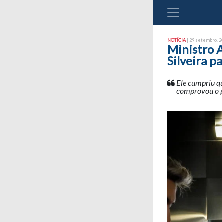
NOTÍCIA
| 29 setembro, 20
Ministro 
Silveira p
Ele cumpriu q
comprovou o p