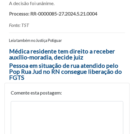
A decisão foi unânime.
Processo: RR-0000085-27.2024.5.21.0004
Fonte: TST
Leia também no Justiça Potiguar
Navegação entre posts
Médica residente tem direito a receber
auxílio-moradia, decide juiz
Pessoa em situação de rua atendido pelo
Pop Rua Jud no RN consegue liberação do
FGTS
Comente esta postagem: