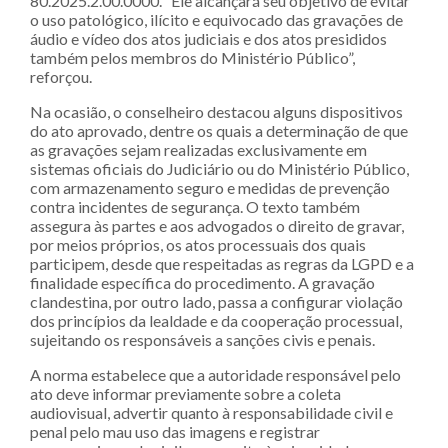
80.2025.2.00.0000. “Ele alcançará seu objetivo de evitar
o uso patológico, ilícito e equivocado das gravações de
áudio e vídeo dos atos judiciais e dos atos presididos
também pelos membros do Ministério Público”,
reforçou.
Na ocasião, o conselheiro destacou alguns dispositivos
do ato aprovado, dentre os quais a determinação de que
as gravações sejam realizadas exclusivamente em
sistemas oficiais do Judiciário ou do Ministério Público,
com armazenamento seguro e medidas de prevenção
contra incidentes de segurança. O texto também
assegura às partes e aos advogados o direito de gravar,
por meios próprios, os atos processuais dos quais
participem, desde que respeitadas as regras da LGPD e a
finalidade específica do procedimento. A gravação
clandestina, por outro lado, passa a configurar violação
dos princípios da lealdade e da cooperação processual,
sujeitando os responsáveis a sanções civis e penais.
A norma estabelece que a autoridade responsável pelo
ato deve informar previamente sobre a coleta
audiovisual, advertir quanto à responsabilidade civil e
penal pelo mau uso das imagens e registrar