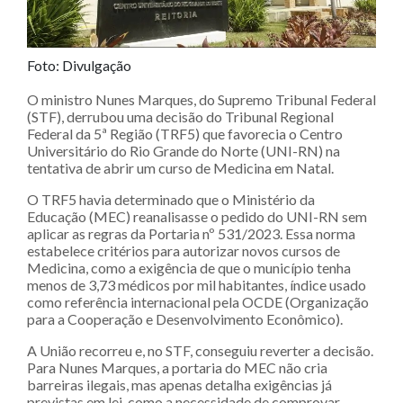
Foto: Divulgação
O ministro Nunes Marques, do Supremo Tribunal Federal
(STF), derrubou uma decisão do Tribunal Regional
Federal da 5ª Região (TRF5) que favorecia o Centro
Universitário do Rio Grande do Norte (UNI-RN) na
tentativa de abrir um curso de Medicina em Natal.
O TRF5 havia determinado que o Ministério da
Educação (MEC) reanalisasse o pedido do UNI-RN sem
aplicar as regras da Portaria nº 531/2023. Essa norma
estabelece critérios para autorizar novos cursos de
Medicina, como a exigência de que o município tenha
menos de 3,73 médicos por mil habitantes, índice usado
como referência internacional pela OCDE (Organização
para a Cooperação e Desenvolvimento Econômico).
A União recorreu e, no STF, conseguiu reverter a decisão.
Para Nunes Marques, a portaria do MEC não cria
barreiras ilegais, mas apenas detalha exigências já
previstas em lei, como a necessidade de comprovar