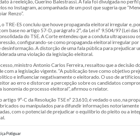
dato à reeleição, Guerino Balestrassi. A fala foi divulgada no perfil
os no Instagram, acompanhada de um post que sugeria que “Meneg
iar Renzo”.
, o TRE-ES concluiu que houve propaganda eleitoral irregular e, p
com base no artigo 57-D, parágrafo 2º, da Lei nº 9.504/97 (Lei das 
consolidada do TSE. A Corte entendeu que a conduta ultrapassou os
pressão, configurando-se como propaganda eleitoral irregular por
 desinformação. A distorção de uma fala pública para prejudicar 
siderada uma violação da legislação eleitoral.
cesso, ministro Antonio Carlos Ferreira, ressaltou que a decisão 
 com a legislação vigente. “A publicação teve como objetivo pre
lítico e influenciar negativamente o eleitorado. O uso de artifícios
eleitor ao erro e distorcer a percepção sobre os candidatos compr
a isonomia do processo eleitoral”, afirmou o relator.
 artigo 9º-C da Resolução TSE nº 23.610, é vedado o uso, na propa
bricados ou manipulados para difundir informações notoriamente 
das, com o potencial de prejudicar o equilíbrio do pleito ou a int
al.
iça Potiguar