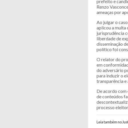
prefeito e candi
Renzo Vasconcel
ameaças por apo
Ao julgar o caso
aplicou a multa 
jurisprudência 
liberdade de ex
disseminação de
político foi con
O relator do pro
em conformidade
do adversário po
para induzir o 
transparência e 
De acordo com o
de conteúdos fa
descontextualiza
processo eleitor
Leia também no Just