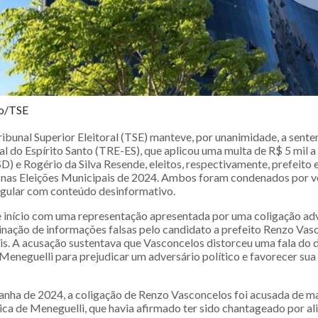
ão/TSE
ibunal Superior Eleitoral (TSE) manteve, por unanimidade, a sente
al do Espírito Santo (TRE-ES), que aplicou uma multa de R$ 5 mil 
) e Rogério da Silva Resende, eleitos, respectivamente, prefeito e
) nas Eleições Municipais de 2024. Ambos foram condenados por v
gular com conteúdo desinformativo.
 início com uma representação apresentada por uma coligação adv
inação de informações falsas pelo candidato a prefeito Renzo Va
ais. A acusação sustentava que Vasconcelos distorceu uma fala do
Meneguelli para prejudicar um adversário político e favorecer sua
nha de 2024, a coligação de Renzo Vasconcelos foi acusada de m
ica de Meneguelli, que havia afirmado ter sido chantageado por al