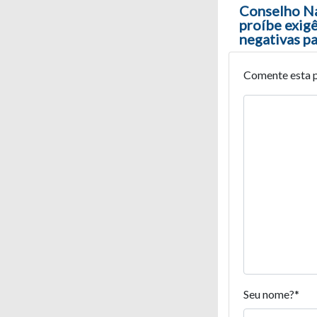
Navegaç
Conselho Na
proíbe exig
negativas pa
Comente esta 
Seu nome?
*