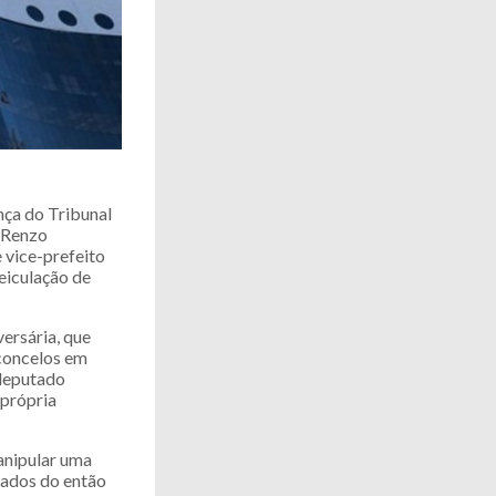
nça do Tribunal
a Renzo
 vice-prefeito
eiculação de
ersária, que
sconcelos em
 deputado
 própria
anipular uma
iados do então