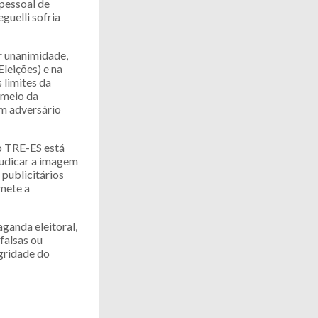
 pessoal de
uelli sofria
or unanimidade,
Eleições) e na
 limites da
 meio da
um adversário
do TRE-ES está
judicar a imagem
 publicitários
omete a
ganda eleitoral,
falsas ou
egridade do