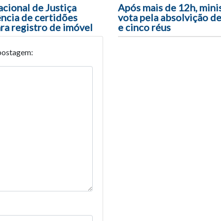
ão entre posts
cional de Justiça
Após mais de 12h, mini
ência de certidões
vota pela absolvição d
ra registro de imóvel
e cinco réus
postagem: