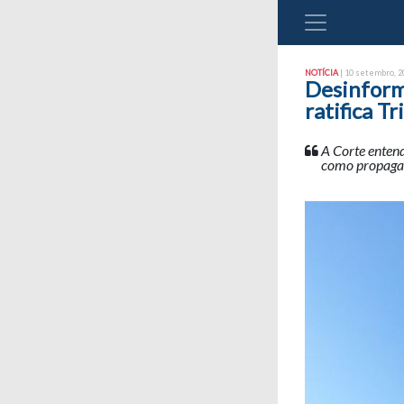
NOTÍCIA
| 10 setembro, 20
Desinforma
ratifica T
A Corte entend
como propagan