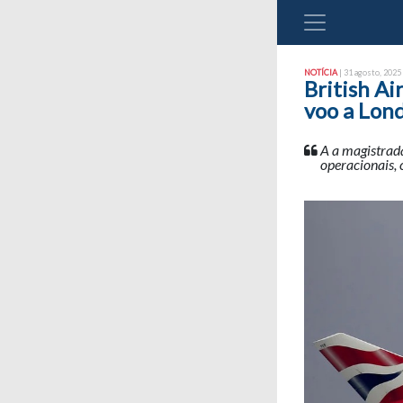
NOTÍCIA
| 31 agosto, 2025 
British A
voo a Lon
A a magistrada
operacionais, 