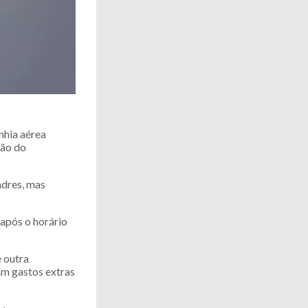
nhia aérea
zão do
ndres, mas
após o horário
e outra
ram gastos extras