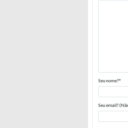
Seu nome?
*
Seu email? (Nã