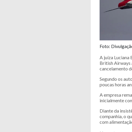
Foto: Divulgaçã
A juíza Luciana 
British Airways
cancelamento de
Segundo os autos
poucas horas an
A empresa remar
inicialmente co
Diante da insis
companhia, o que
com alimentação