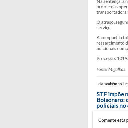
Na sentença, a 
problemas opera
transportadora.
O atraso, segun
serviço.
A companhia foi
ressarcimento d
adicionais com
Processo: 1019
Fonte: Migalhas
Leia também no Just
Navegaç
STF impõe n
Bolsonaro: c
policiais no
Comente esta 