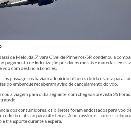
o
Bassi de Melo, da 5ª vara Cível de Pinheiros/SP, condenou a compa
 ao pagamento de indenização por danos morais e materiais em ra
 voo com destino a Londres.
, os passageiros haviam adquirido bilhetes de ida e volta para Lo
tes do embarque receberam aviso de cancelamento do voo.
cou a viagem para o dia seguinte, com chegada prevista 36 horas 
ntratado.
tência dos consumidores, os bilhetes foram endossados para voo d
 reduziu o atraso para oito horas. Ainda assim, os autores relata
 e transporte durante a espera.