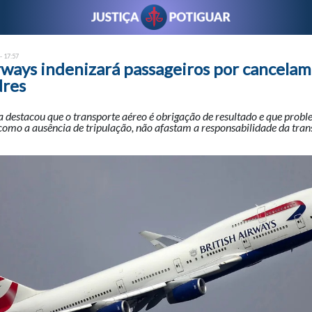
- 17:57
irways indenizará passageiros por cancela
dres
 destacou que o transporte aéreo é obrigação de resultado e que prob
como a ausência de tripulação, não afastam a responsabilidade da tra