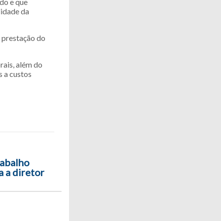
ado e que
lidade da
a prestação do
rais, além do
s a custos
rabalho
a a diretor