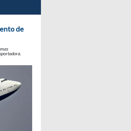
mento de
lemas
nsportadora.