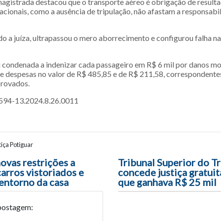
magistrada destacou que o transporte aéreo é obrigação de result
cionais, como a ausência de tripulação, não afastam a responsabi
do a juíza, ultrapassou o mero aborrecimento e configurou falha n
 condenada a indenizar cada passageiro em R$ 6 mil por danos mo
e despesas no valor de R$ 485,85 e de R$ 211,58, correspondente
provados.
594-13.2024.8.26.0011
iça Potiguar
ão entre posts
ovas restrições a
Tribunal Superior do T
arros vistoriados e
concede justiça gratuit
 entorno da casa
que ganhava R$ 25 mil
postagem: