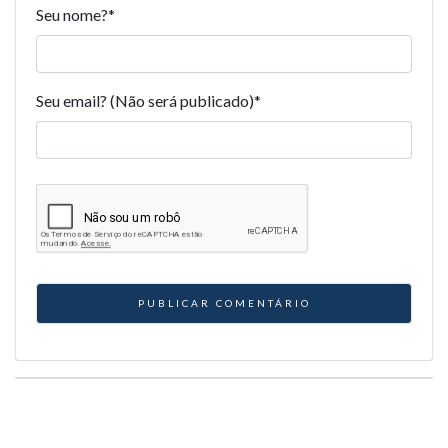
Seu nome?
*
Seu email? (Não será publicado)
*