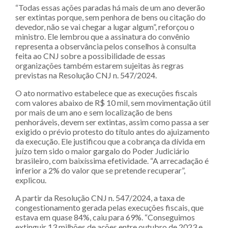
“Todas essas ações paradas há mais de um ano deverão
ser extintas porque, sem penhora de bens ou citação do
devedor, não se vai chegar a lugar algum”, reforçou o
ministro. Ele lembrou que a assinatura do convênio
representa a observância pelos conselhos à consulta
feita ao CNJ sobre a possibilidade de essas
organizações também estarem sujeitas às regras
previstas na Resolução CNJ n. 547/2024.
O ato normativo estabelece que as execuções fiscais
com valores abaixo de R$ 10 mil, sem movimentação útil
por mais de um ano e sem localização de bens
penhoráveis, devem ser extintas, assim como passa a ser
exigido o prévio protesto do título antes do ajuizamento
da execução. Ele justificou que a cobrança da dívida em
juízo tem sido o maior gargalo do Poder Judiciário
brasileiro, com baixíssima efetividade. “A arrecadação é
inferior a 2% do valor que se pretende recuperar”,
explicou.
A partir da Resolução CNJ n. 547/2024, a taxa de
congestionamento gerada pelas execuções fiscais, que
estava em quase 84%, caiu para 69%. “Conseguimos
extinguir 13 milhões de ações entre outubro de 2023 e