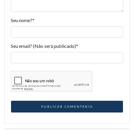
Seu nome?
*
Seu email? (Não será publicado)
*