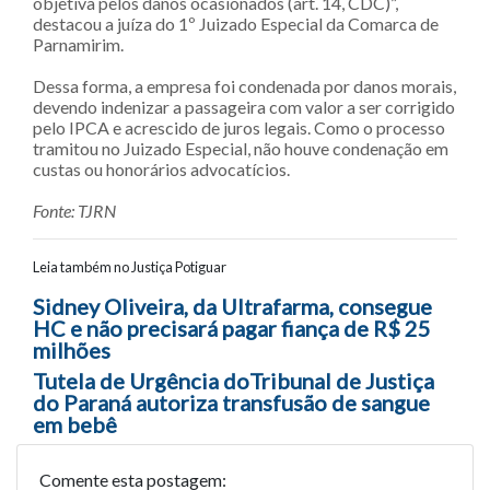
objetiva pelos danos ocasionados (art. 14, CDC)”,
destacou a juíza do 1º Juizado Especial da Comarca de
Parnamirim.
Dessa forma, a empresa foi condenada por danos morais,
devendo indenizar a passageira com valor a ser corrigido
pelo IPCA e acrescido de juros legais. Como o processo
tramitou no Juizado Especial, não houve condenação em
custas ou honorários advocatícios.
Fonte: TJRN
Leia também no Justiça Potiguar
Navegação entre posts
Sidney Oliveira, da Ultrafarma, consegue
HC e não precisará pagar fiança de R$ 25
milhões
Tutela de Urgência doTribunal de Justiça
do Paraná autoriza transfusão de sangue
em bebê
Comente esta postagem: