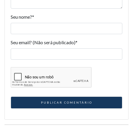
Seu nome?
*
Seu email? (Não será publicado)
*