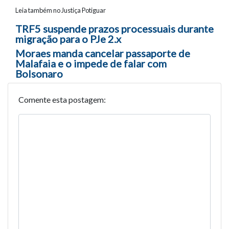
Leia também no Justiça Potiguar
Navegação entre posts
TRF5 suspende prazos processuais durante
migração para o PJe 2.x
Moraes manda cancelar passaporte de
Malafaia e o impede de falar com
Bolsonaro
Comente esta postagem: