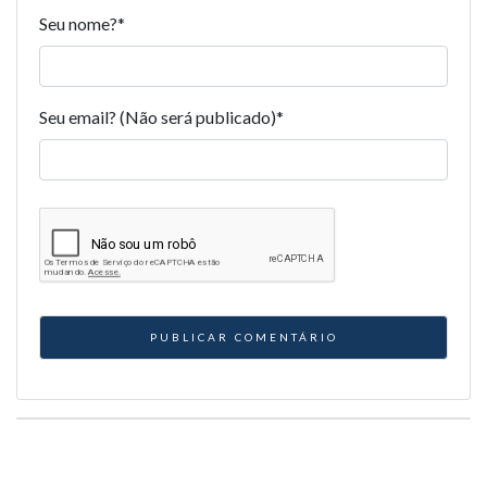
Seu nome?
*
Seu email? (Não será publicado)
*