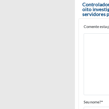
Navegaç
Controlador
oito investi
servidores p
Comente esta 
Seu nome?
*