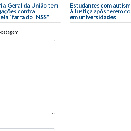
ão entre posts
ia-Geral da União tem
Estudantes com autism
gações contra
à Justiça após terem c
ela “farra do INSS”
em universidades
postagem: