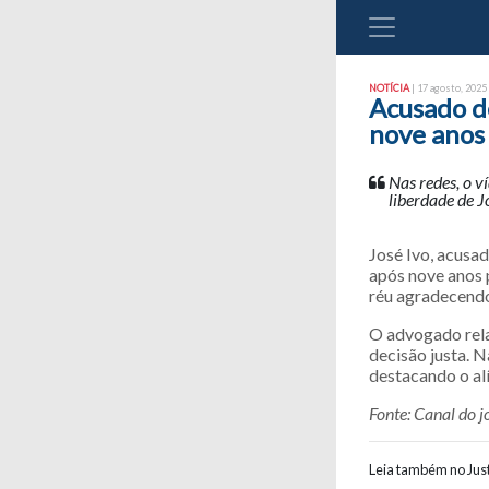
NOTÍCIA
| 17 agosto, 2025 
Acusado de
nove anos
Nas redes, o v
liberdade de J
José Ivo, acusa
após nove anos 
réu agradecendo
O advogado rela
decisão justa. 
destacando o alí
Fonte: Canal do j
Leia também no Just