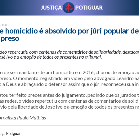
- 14:00
 homicídio é absolvido por júri popular de
 preso
ídeo repercutiu com centenas de comentários de solidariedade, destacan
osé Ivo e a emoção de todos os presentes no tribunal.
do de ser mandante de um homicídio em 2016, chorou de emoção ao
preso. O momento, registrado em vídeo pelo advogado Leandro Sa
 a Deus e abraçando o defensor assim que o júri reconheceu sua in
tou ter feito preces antes do julgamento, pedindo que os jurado
Nas redes, o vídeo repercutiu com centenas de comentários de solid
vio pela liberdade de José Ivo e a emoção de todos os presentes no
ornalista Paulo Mathias
iça Potiguar